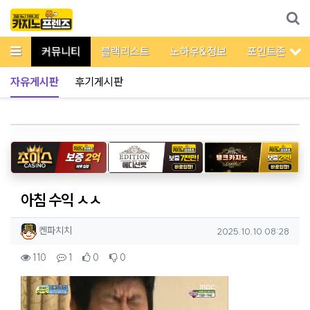
메뉴
이벤트
커뮤니티
블랙리스트
노하우&정보
포인트존
서
자유게시판
후기게시판
아침 수익 ㅅㅅ
작성자 정보
작성
작성일
켄파치치
2025.10.10 08:28
컨텐츠 정보
조회
댓글
추천
비추천
110
1
0
0
본문