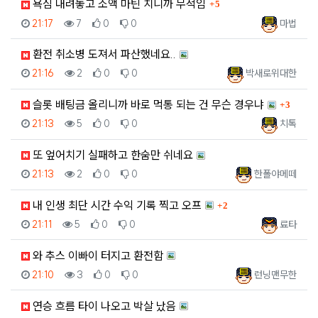
댓글
욕심 내려놓고 소액 마틴 치니까 무적임
5
등록일
조회
추천
비추천
등록자
21:17
7
0
0
마법
환전 취소병 도져서 파산했네요..
등록일
조회
추천
비추천
등록자
21:16
2
0
0
박새로위대한
댓글
슬롯 배팅금 올리니까 바로 먹통 되는 건 무슨 경우냐
3
등록일
조회
추천
비추천
등록자
21:13
5
0
0
치톡
또 엎어치기 실패하고 한숨만 쉬네요
등록일
조회
추천
비추천
등록자
21:13
2
0
0
한폴야메떼
댓글
내 인생 최단 시간 수익 기록 찍고 오프
2
등록일
조회
추천
비추천
등록자
21:11
5
0
0
료타
와 추스 이빠이 터지고 환전함
등록일
조회
추천
비추천
등록자
21:10
3
0
0
런닝맨무한
연승 흐름 타이 나오고 박살 났음