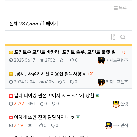
목록
전체
237,555
/ 1 페이지
게시물 정렬
게시판 
댓글
포인트존 포인트 바카라, 포인트 슬롯, 포인트 룰렛 일…
3
등록일
조회
추천
비추천
등록자
2025.06.17
2702
1
0
카지노프렌즈
댓글
[공지] 자유게시판 이용전 필독사항 √
70
등록일
조회
추천
비추천
등록자
2024.12.04
4105
2
0
카지노프렌즈
딜러 타이밍 완전 꼬여서 시드 지우개 당함
등록일
조회
추천
비추천
등록자
21:22
1
0
0
질럿
이렇게 뜨면 진짜 달달하자나 ㅎ
등록일
조회
추천
비추천
등록자
21:19
1
0
0
무사만직