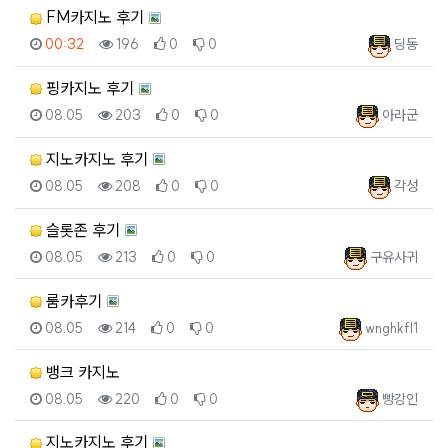
FM카지노 후기
등록일
조회
추천
비추천
등록자
00:32
196
0
0
딩동
핑카지노 후기
등록일
조회
추천
비추천
등록자
08.05
203
0
0
아라군
지노카지노 후기
등록일
조회
추천
비추천
등록자
08.05
208
0
0
각성
슬롯존 후기
등록일
조회
추천
비추천
등록자
08.05
213
0
0
구유사귀
룸카후기
등록일
조회
추천
비추천
등록자
08.05
214
0
0
wnghkfl1
뱅크 카지노
등록일
조회
추천
비추천
등록자
08.05
220
0
0
빵강인
지노카지노 후기