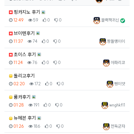
핑카지노 후기
등록일
조회
추천
비추천
등록자
12:49
59
0
0
블랙잭귀신
브이텐후기
등록일
조회
추천
비추천
등록자
11:37
74
0
0
짱돌맹이이
초이스 후기
등록일
조회
추천
비추천
등록자
11:24
76
0
0
아파리코
돌리고후기
등록일
조회
추천
비추천
등록자
02:20
172
0
0
빵이얏
룸카후기
등록일
조회
추천
비추천
등록자
01:28
191
0
0
wnghkfl1
뉴헤븐 후기
등록일
조회
추천
비추천
등록자
01:26
186
0
0
천독군자