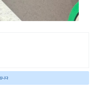
 됩니다
천