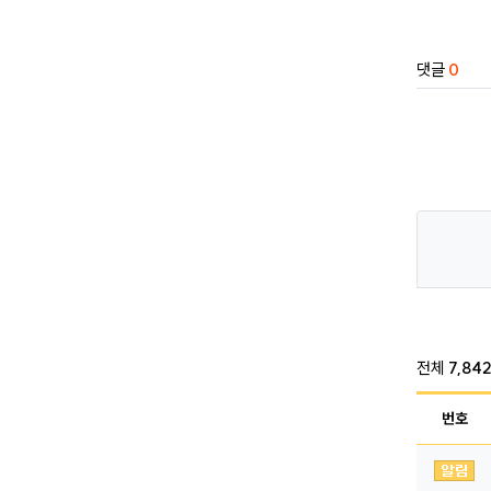
관련자
댓글
0
전체
7,84
번호
공