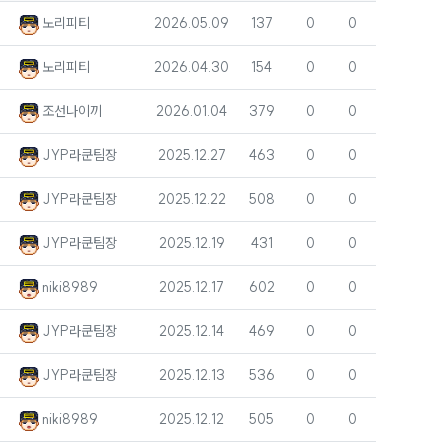
등록자
등록일
조회
추천
비추천
노리피티
2026.05.09
137
0
0
등록자
등록일
조회
추천
비추천
노리피티
2026.04.30
154
0
0
등록자
등록일
조회
추천
비추천
조선나이끼
2026.01.04
379
0
0
등록자
등록일
조회
추천
비추천
JYP라쿤팀장
2025.12.27
463
0
0
등록자
등록일
조회
추천
비추천
JYP라쿤팀장
2025.12.22
508
0
0
등록자
등록일
조회
추천
비추천
JYP라쿤팀장
2025.12.19
431
0
0
등록자
등록일
조회
추천
비추천
niki8989
2025.12.17
602
0
0
등록자
등록일
조회
추천
비추천
JYP라쿤팀장
2025.12.14
469
0
0
등록자
등록일
조회
추천
비추천
JYP라쿤팀장
2025.12.13
536
0
0
등록자
등록일
조회
추천
비추천
niki8989
2025.12.12
505
0
0