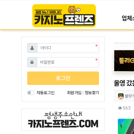
업체
메인 메뉴
필수
아이디
필수
비밀번호
로그인
올영 갔
자동로그인
회원가입
정보찾기
작성자
불량
컨텐츠
조
563
본문