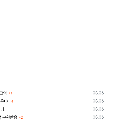
 으로 통합 운영됩니다
[공지] 텔레그램 채널 운영 중지 안내
[안
댓글
등록일
최고임
08.06
4
댓글
등록일
경우냐
08.06
4
등록일
다.
08.06
댓글
등록일
적 구원받음
08.06
2