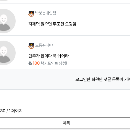
박보는내인생님의 댓글
박보는내인생
자제력 잃으면 무조건 오링임
노름꾸니야님의 댓글
노름꾸니야
단주가 답이다 푹 쉬어라
100
럭키포인트 당첨!
로그인한 회원만 댓글 등록이 가
330
/ 1 페이지
제목