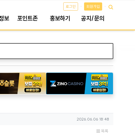
로그인
회원가입
정보
포인트존
홍보하기
공지/문의
작성일
2026.06.06 18:48
목록