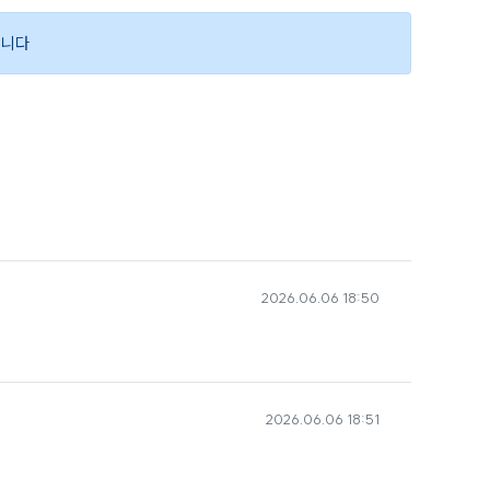
됩니다
천
작성일
2026.06.06 18:50
작성일
2026.06.06 18:51