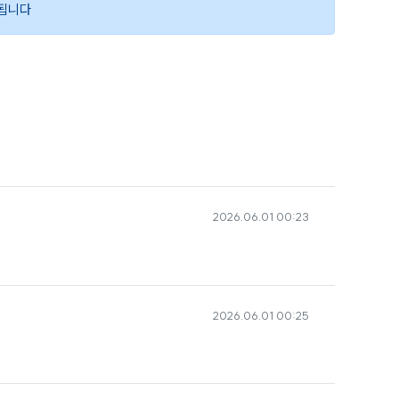
 됩니다
천
작성일
2026.06.01 00:23
작성일
2026.06.01 00:25