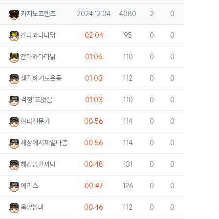
등록자
등록일
조회
추천
비추천
카지노프렌즈
2024.12.04
4080
2
0
등록자
등록일
조회
추천
비추천
간다와다다닭
02:04
95
0
0
등록자
등록일
조회
추천
비추천
간다와다다닭
01:06
110
0
0
등록자
등록일
조회
추천
비추천
생각하기도운동
01:03
112
0
0
등록자
등록일
조회
추천
비추천
걱정1도없음
01:03
110
0
0
등록자
등록일
조회
추천
비추천
현타전문가
00:56
114
0
0
등록자
등록일
조회
추천
비추천
세상에서제일바쁨
00:56
114
0
0
등록자
등록일
조회
추천
비추천
해킹당할까봐
00:48
131
0
0
등록자
등록일
조회
추천
비추천
에리스
00:47
126
0
0
등록자
등록일
조회
추천
비추천
음양쌍마
00:46
112
0
0