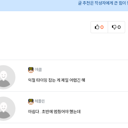
글 추천은 작성자에게 큰 힘이
0
0
추천
비추
료
야큡님의 댓글
야큡
익절 타이밍 잡는 게 제일 어렵긴 해
헤플린님의 댓글
헤플린
아쉽다.. 초반에 멈췄어야 했는데