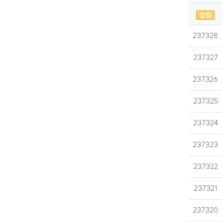
공
번호
237328
번호
237327
번호
237326
번호
237325
번호
237324
번호
237323
번호
237322
번호
237321
번호
237320