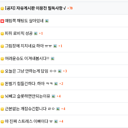
댓글
지사항
[공지] 자유게시판 이용전 필독사항 √
70
예림쪽 채팅도 살아있네
댓글
피쥐 로비픽 성공
1
댓글
그림장에 지치네요 하아 ㅠㅠ
1
어려운슈도 이겨내봅시다!!
댓글
오늘은 그냥 안하는게 답임 ㅇㅇ
3
댓글
돈벌기 힘들긴하다..하아 ㅋㅋ
2
댓글
뇌빼고 슬롯하면안되는이유
4
댓글
근본없는 개잡슈긴합니다 ㄹㅇ
4
댓글
아 진짜 스트레스 이빠이다 ㅠ
4