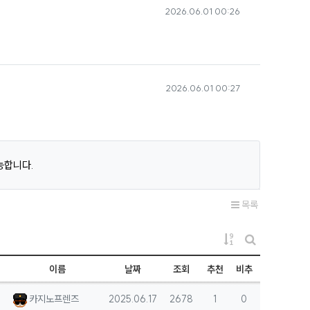
작성일
2026.06.01 00:26
작성일
2026.06.01 00:27
능합니다.
목록
게시물 정렬
게시판 검색
이름
날짜
조회
추천
비추
글
등록자
등록일
조회
추천
비추천
카지노프렌즈
2025.06.17
2678
1
0