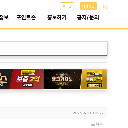
로그인
회원가입
정보
포인트존
홍보하기
공지/문의
작성일
2026.06.01 00:22
목록