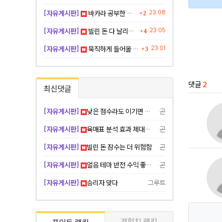
댓글
등록일
23:08
[자유게시판]
바카라 공부한 보람이 있네요 대박
2
댓글
등록일
23:05
[자유게시판]
빌린 돈 다 날리고 연락 끊었습니다
4
댓글
등록일
23:01
[자유게시판]
묵직하게 들어올 때가 햄뽁해
3
관련자
댓글
2
최신댓글
등록자
[자유게시판]
낮은 점수라도 이기면 장땡이죠
곤
등록자
[자유게시판]
육매표 분석 효과 제대로 보셨네요
곤
등록자
[자유게시판]
빌린 돈 잠수는 더 위험함
곤
등록자
[자유게시판]
얼음 테마 반전 수익 좋습니다
곤
등록자
[자유게시판]
승리자 맞다
그루트
경험치 랭킹