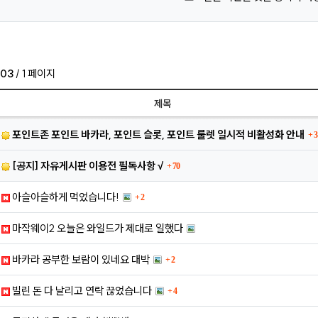
603
/ 1 페이지
제목
댓
지사항
포인트존 포인트 바카라, 포인트 슬롯, 포인트 룰렛 일시적 비활성화 안내
3
댓글
지사항
[공지] 자유게시판 이용전 필독사항 √
70
댓글
아슬아슬하게 먹었습니다!
2
마작웨이2 오늘은 와일드가 제대로 일했다
댓글
바카라 공부한 보람이 있네요 대박
2
댓글
빌린 돈 다 날리고 연락 끊었습니다
4