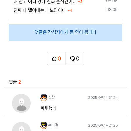
등록일
08.06
내 잔고 어디 갔냐 진짜 순식간이네
5
댓글
등록일
08.05
진짜 다 뱉어내는데 노답이다
4
댓글은 작성자에게 큰 힘이 됩니다
0
0
추천
비추천
관련자료
댓글
2
신창님의 댓글
작성일
신창
2025.09.14 21:24
짜릿했네
수라검님의 댓글
작성일
수라검
2025.09.14 21:25