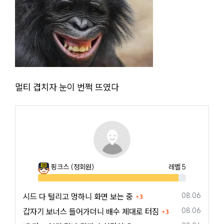
멀티 겹치자 눈이 번쩍 뜨였다
핑크스
(정회원)
레벨 5
95%
댓글
등록일
08.06
시드 다 털리고 멍하니 화면 보는 중
3
댓글
등록일
08.06
갑자기 보너스 들어가더니 배수 제대로 터짐
3
댓글