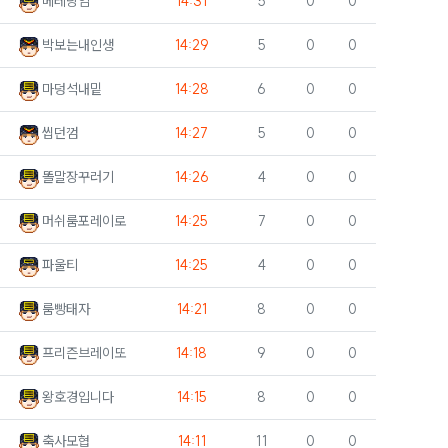
등록자
등록일
조회
추천
비추천
베테랑임
14:31
5
0
0
등록자
등록일
조회
추천
비추천
박보는내인생
14:29
5
0
0
등록자
등록일
조회
추천
비추천
마덩석내밑
14:28
6
0
0
등록자
등록일
조회
추천
비추천
씹던껌
14:27
5
0
0
등록자
등록일
조회
추천
비추천
똘말장꾸러기
14:26
4
0
0
등록자
등록일
조회
추천
비추천
머쉬룸포레이로
14:25
7
0
0
등록자
등록일
조회
추천
비추천
파울티
14:25
4
0
0
등록자
등록일
조회
추천
비추천
룸빵태자
14:21
8
0
0
등록자
등록일
조회
추천
비추천
프리즌브레이또
14:18
9
0
0
등록자
등록일
조회
추천
비추천
왕호경입니다
14:15
8
0
0
등록자
등록일
조회
추천
비추천
축사모협
14:11
11
0
0