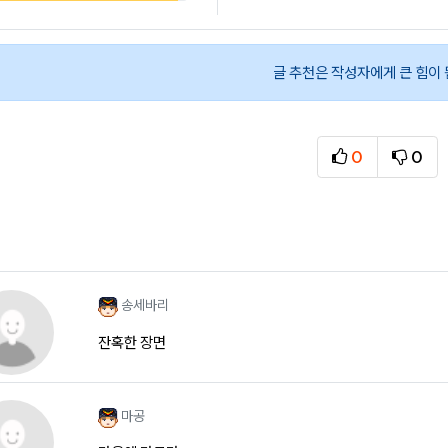
글 추천은 작성자에게 큰 힘이
0
0
추천
비추
료
송세바리님의 댓글
송세바리
잔혹한 장면
마공님의 댓글
마공