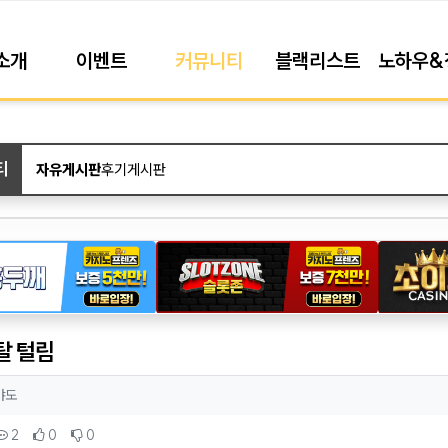
소개
이벤트
커뮤니티
블랙리스트
노하우&
티
자유게시판
후기게시판
탈 털림
 정보
작성
야도
 정보
회
댓글
추천
비추천
2
0
0