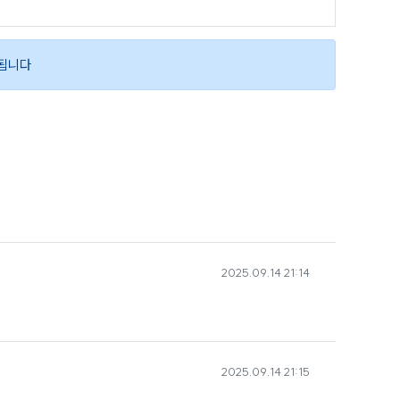
 됩니다
천
작성일
2025.09.14 21:14
작성일
2025.09.14 21:15