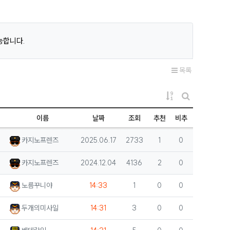
능합니다.
목록
게시물 정렬
게시판 검색
이름
날짜
조회
추천
비추
글
등록자
등록일
조회
추천
비추천
카지노프렌즈
2025.06.17
2733
1
0
등록자
등록일
조회
추천
비추천
카지노프렌즈
2024.12.04
4136
2
0
등록자
등록일
조회
추천
비추천
노름꾸니야
14:33
1
0
0
등록자
등록일
조회
추천
비추천
두개의미사일
14:31
3
0
0