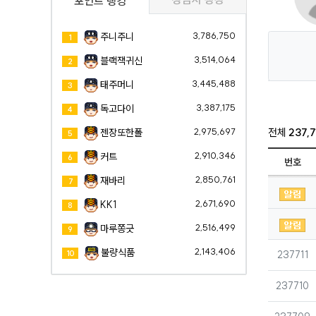
포인트 랭킹
주니주니
3,786,750
1
블랙잭귀신
3,514,064
2
태주머니
3,445,488
3
독고다이
3,387,175
4
전체
237,7
젠장또한폴
2,975,697
5
커트
2,910,346
6
번호
재바리
2,850,761
7
공
KK1
2,671,690
8
공
마루쫑긋
2,516,499
9
불량식품
2,143,406
번호
10
237711
번호
237710