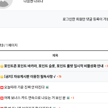
다음엔 다르다
로그인한 회원만 댓글 등록이 가
13
/ 1 페이지
제목
댓
지사항
포인트존 포인트 바카라, 포인트 슬롯, 포인트 룰렛 일시적 비활성화 안내
3
댓글
지사항
[공지] 자유게시판 이용전 필독사항 √
70
오늘따라 기운 진짜 안 터진다
댓글
어제 보너스 카드 연속으로 나오는 거 보신 분
1
댓글