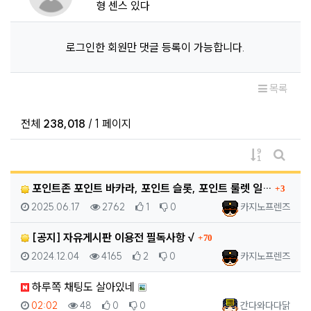
형 센스 있다
로그인한 회원만 댓글 등록이 가능합니다.
목록
전체
238,018
/ 1 페이지
게시물 정렬
게시판 
댓글
포인트존 포인트 바카라, 포인트 슬롯, 포인트 룰렛 일…
3
등록일
조회
추천
비추천
등록자
2025.06.17
2762
1
0
카지노프렌즈
댓글
[공지] 자유게시판 이용전 필독사항 √
70
등록일
조회
추천
비추천
등록자
2024.12.04
4165
2
0
카지노프렌즈
하루쪽 채팅도 살아있네
등록일
조회
추천
비추천
등록자
02:02
48
0
0
간다와다다닭