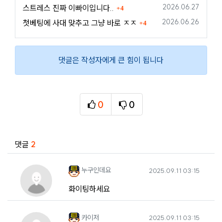
댓글
등록일
2026.06.27
스트레스 진짜 이빠이입니다..
4
댓글
등록일
2026.06.26
첫베팅에 사대 맞추고 그냥 바로 ㅈㅈ
4
댓글은 작성자에게 큰 힘이 됩니다
0
0
추천
비추천
관련자료
댓글
2
누구인데요님의 댓글
작성일
누구인데요
2025.09.11 03:15
화이팅하세요
카이저님의 댓글
작성일
카이저
2025.09.11 03:15