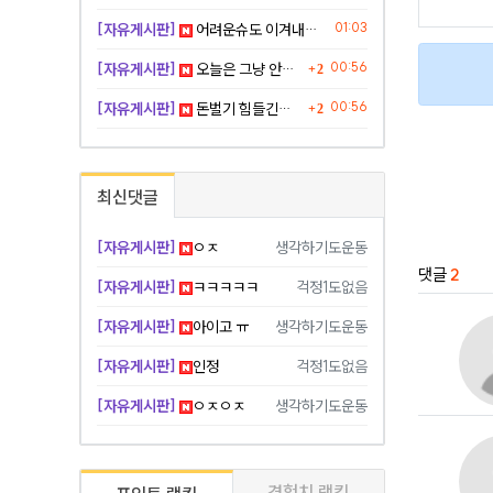
등록일
01:03
[자유게시판]
어려운슈도 이겨내봅시다!!
댓글
등록일
00:56
[자유게시판]
오늘은 그냥 안하는게 답임 ㅇㅇ
2
댓글
등록일
00:56
[자유게시판]
돈벌기 힘들긴하다..하아 ㅋㅋ
2
최신댓글
관련자
등록자
[자유게시판]
ㅇㅈ
생각하기도운동
댓글
2
등록자
[자유게시판]
ㅋㅋㅋㅋㅋ
걱정1도없음
등록자
[자유게시판]
아이고 ㅠ
생각하기도운동
등록자
[자유게시판]
인정
걱정1도없음
등록자
[자유게시판]
ㅇㅈㅇㅈ
생각하기도운동
경험치 랭킹