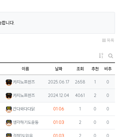
능합니다.
목록
게시물 정렬
게시판 검색
이름
날짜
조회
추천
비추
글
등록자
등록일
조회
추천
비추천
카지노프렌즈
2025.06.17
2658
1
0
등록자
등록일
조회
추천
비추천
카지노프렌즈
2024.12.04
4061
2
0
등록자
등록일
조회
추천
비추천
간다와다다닭
01:06
1
0
0
등록자
등록일
조회
추천
비추천
생각하기도운동
01:03
2
0
0
등록자
등록일
조회
추천
비추천
걱정1도없음
01:03
2
0
0