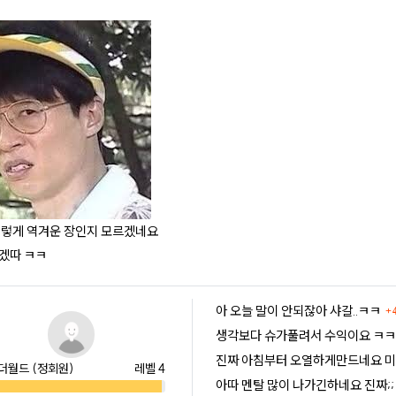
지노 > 명성카지노 로 리뉴얼 됩니다.
[안내] 게임방카지노 → 에디션 벳
너스 번호를 맞춰라!!
[진행중]
[1236회] 로또 보너스 번호를 맞춰라!!
지급되는 회원가입이벤트!
[진행중]
회원가입만해도 지급되는 회원가입이벤트!
체크 이벤트!!
중]
레벨업하고 선물 받자!!
이렇게 역겨운 장인지 모르겠네요
벤트!!
겠따 ㅋㅋ
아 오늘 말이 안되잖아 샤갈..ㅋㅋ
생각보다 슈가풀려서 수익이요 ㅋㅋ
진짜 아침부터 오열하게만드네요 
더월드
(정회원)
레벨 4
아따 멘탈 많이 나가긴하네요 진짜;;