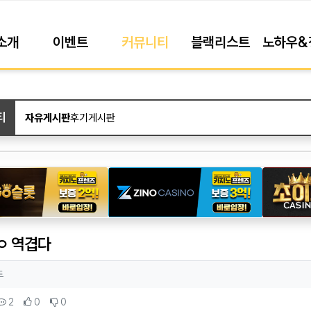
소개
이벤트
커뮤니티
블랙리스트
노하우&
티
자유게시판
후기게시판
ㅇ 역겹다
 정보
작성
드
 정보
회
댓글
추천
비추천
2
0
0