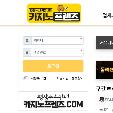
업체
메인 메뉴
필수
아이디
커뮤니
필수
비밀번호
로그인
자동로그인
회원가입
정보찾기
구간 ㄹ
작성자
더월
컨텐츠
조
121