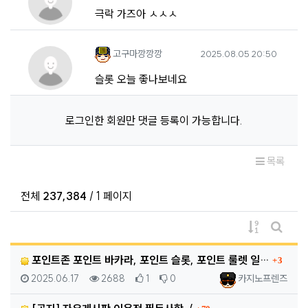
극락 가즈아 ㅅㅅㅅ
고구마깡깡깡님의 댓글
작성일
고구마깡깡깡
2025.08.05 20:50
슬롯 오늘 좋나보네요
로그인한 회원만 댓글 등록이 가능합니다.
목록
전체
237,384
/ 1 페이지
게시물 정렬
게시판 
댓글
포인트존 포인트 바카라, 포인트 슬롯, 포인트 룰렛 일…
3
등록일
조회
추천
비추천
등록자
2025.06.17
2688
1
0
카지노프렌즈
댓글