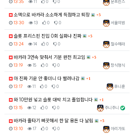
등록일
조회
추천
비추천
등록자
13:35
11
0
0
문프린스
댓글
소액으로 바카라 소소하게 득점하고 퇴장
5
등록일
조회
추천
비추천
등록자
13:30
13
0
0
서울의밤
댓글
슬롯 프리스핀 진입 0회 실화냐 진짜
5
등록일
조회
추천
비추천
등록자
13:24
14
0
0
철수해라
댓글
바카라 3연속 맞춰서 기분 완전 최고임
5
등록일
조회
추천
비추천
등록자
13:19
15
0
0
창식형식
댓글
아 진짜 기운 안 좋더니 다 빨려나감
1
등록일
조회
추천
비추천
등록자
13:17
11
0
0
후니훈
댓글
와 10만원 넣고 슬롯 대박 치고 졸업합니다
1
등록일
조회
추천
비추천
등록자
13:15
12
0
0
주니주니
댓글
바카라 줄타기 삐끗해서 한 달 용돈 다 날림
5
등록일
조회
추천
비추천
등록자
13:10
17
0
0
아리가또