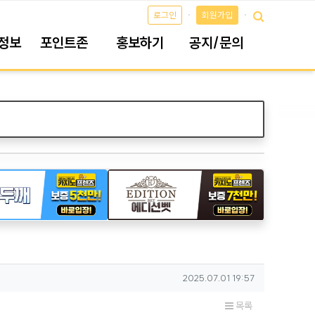
로그인
회원가입
정보
포인트존
홍보하기
공지/문의
작성일
2025.07.01 19:57
목록