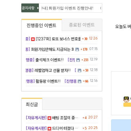
공지사항
[안내] 회원가입 이벤트 진행안내!
[안내] 아리아카
본문
종료된 이벤트
진행중인 이벤트
오늘도 버
댓글
등록일
12:26
!!
[진행중]
[1237회] 로또 보너스 번호를 맞춰라!!
[진행중]
[1237회] 
30
댓글
등록일
07.15
트!
[진행중]
회원가입만해도 지급되는 회원가입이벤트!
[진행중]
회원가입만해도
170
댓글
등록일
12.19
이벤트!!
[진행중]
출석체크 이벤트!!
[진행중]
출석체크 이벤트!!
[진행중]
출석
233
댓글
등록일
12.18
받자!!
[진행중]
레벨업하고 선물 받자!!
[진행중]
레벨업하고 선물 받자!!
[진
59
댓글
등록일
12.16
이벤트!!
[진행중]
활동왕 이벤트!!
[진행중]
활동왕 이벤트!!
[진행중]
활동왕 
66
최신글
82%
댓글
등록일
20:27
[자유게시판]
배팅 조절의 중요성을 오늘 완벽히 깨달음
4
댓글
등록일
20:25
[자유게시판]
드디어 터졌다 화면 전체 와일드
5