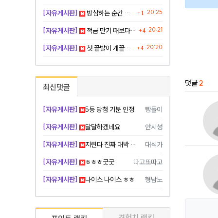
댓글
등록일
20:25
[자유게시판]
방심하는 순간 계좌 지우개 작동함
1
댓글
등록일
20:21
[자유게시판]
적금 만기 때보다 오늘 기분이 훨씬 찢어지네
4
댓글
등록일
20:20
[자유게시판]
첫 끝발이 개끝발이라는 말이 딱 맞네
4
관련자
댓글
2
최신댓글
등록자
[자유게시판]
5등 당첨 기분 인정
빵돌이
등록자
[자유게시판]
달달하겠네요
안시성
등록자
[자유게시판]
지린다 진짜 대박 부럽다
대식가
등록자
[자유게시판]
ㅎㅎㅎ굿굿
따고또따고
등록자
[자유게시판]
나이스 나이스 ㅎㅎ
형남노
경험치 랭킹