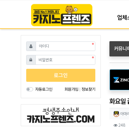
업체
메인 메뉴
필수
아이디
커뮤니
필수
비밀번호
로그인
자동로그인
회원가입
정보찾기
화요일 
작성자
아마
컨텐츠
조
248