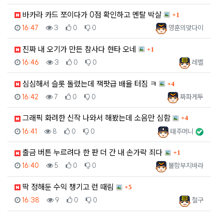
댓글
바카라 카드 쪼이다가 0점 확인하고 멘탈 박살
1
등록일
조회
추천
비추천
등록자
16:47
3
0
0
영훈의맞다이
댓글
진짜 내 오기가 만든 참사다 현타 오네
1
등록일
조회
추천
비추천
등록자
16:46
3
0
0
레벨
댓글
심심해서 슬롯 돌렸는데 잭팟급 배율 터짐 ㅋ
4
등록일
조회
추천
비추천
등록자
16:42
7
0
0
짜파게투
댓글
그래픽 화려한 신작 나와서 해봤는데 소음만 심함
4
등록일
조회
추천
비추천
등록자
16:41
8
0
0
태주머니
댓글
출금 버튼 누르려다 한 판 더 간 내 손가락 죄다
1
등록일
조회
추천
비추천
등록자
16:40
5
0
0
불함부치바라
댓글
딱 정해둔 수익 챙기고 런 때림
5
등록일
조회
추천
비추천
등록자
16:38
9
0
0
철구