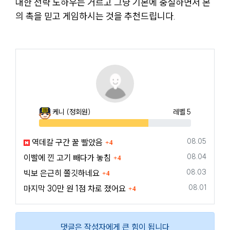
대한 전략 노하우는 거르고 그냥 기본에 충실하면서 본
의 촉을 믿고 게임하시는 것을 추천드립니다.
케니
(정회원)
레벨 5
72%
댓글
등록일
08.05
역데칼 구간 꿀 빨았음
4
댓글
등록일
08.04
이빨에 낀 고기 빼다가 놓침
4
댓글
등록일
08.03
빅보 은근히 쫄깃하네요
4
댓글
등록일
08.01
마지막 30만 원 1점 차로 졌어요
4
댓글은 작성자에게 큰 힘이 됩니다