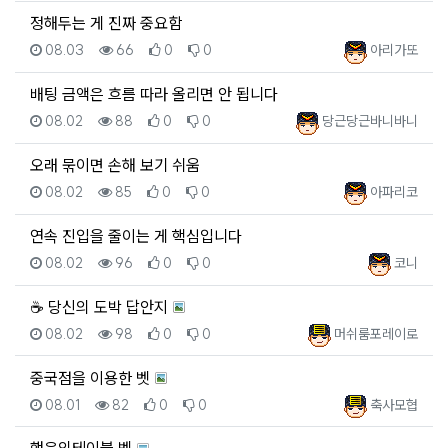
정해두는 게 진짜 중요함
등록일
조회
추천
비추천
등록자
08.03
66
0
0
아리가또
배팅 금액은 흐름 따라 올리면 안 됩니다
등록일
조회
추천
비추천
등록자
08.02
88
0
0
당근당근바니바니
오래 묶이면 손해 보기 쉬움
등록일
조회
추천
비추천
등록자
08.02
85
0
0
아파리코
연속 진입을 줄이는 게 핵심입니다
등록일
조회
추천
비추천
등록자
08.02
96
0
0
코니
☕️ 당신의 도박 답안지
등록일
조회
추천
비추천
등록자
08.02
98
0
0
머쉬룸포레이로
중국점을 이용한 벳
등록일
조회
추천
비추천
등록자
08.01
82
0
0
축사모협