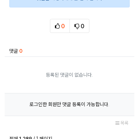
0
0
추천
비추천
관련자료
댓글
0
등록된 댓글이 없습니다.
로그인한 회원만 댓글 등록이 가능합니다.
목록
전체
1,289
/ 1 페이지