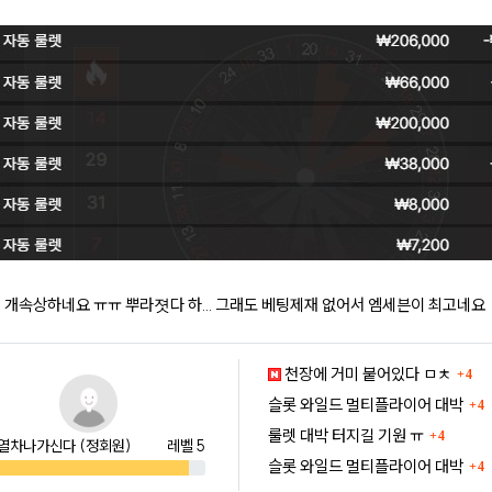
지노 > 명성카지노 로 리뉴얼 됩니다.
[안내] 게임방카지노 → 에디션 벳
 보너스 번호를 맞춰라!!
[진행중]
[1236회] 로또 보너스 번호를 맞춰라!!
 지급되는 회원가입이벤트!
[진행중]
회원가입만해도 지급되는 회원가입이벤트!
체크 이벤트!!
행중]
레벨업하고 선물 받자!!
 개속상하네요 ㅠㅠ 뿌라졋다 하... 그래도 베팅제재 없어서 엠세븐이 최고네요
이벤트!!
댓글
천장에 거미 붙어있다 ㅁㅊ
4
댓
슬롯 와일드 멀티플라이어 대박
4
댓글
룰렛 대박 터지길 기원 ㅠ
4
열차나가신다
(정회원)
레벨 5
댓
슬롯 와일드 멀티플라이어 대박
4