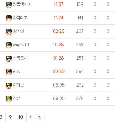
등록자
등록일
조회
추천
비추천
짱돌맹이이
11:37
139
0
0
등록자
등록일
조회
추천
비추천
아파리코
11:24
141
0
0
등록자
등록일
조회
추천
비추천
빵이얏
02:20
237
0
0
등록자
등록일
조회
추천
비추천
wnghkfl1
01:28
259
0
0
등록자
등록일
조회
추천
비추천
천독군자
01:26
255
0
0
등록자
등록일
조회
추천
비추천
딩동
00:32
264
0
0
등록자
등록일
조회
추천
비추천
아라군
08.05
272
0
0
등록자
등록일
조회
추천
비추천
각성
08.05
278
0
0
(next)
(last)
8
9
10