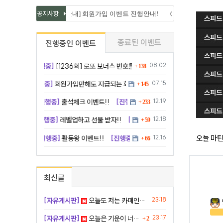
공지사항
[안내] 회원가입 이벤트 진행안내!
[안내] 아리아카
본문
종료된 이벤트
진행중인 이벤트
댓글
등록일
08.02
라!!
[진행중]
[1236회] 로또 보너스 번호를 맞춰라!!
[진행중]
[1236회] 로또
138
댓글
등록일
07.15
트!
[진행중]
회원가입만해도 지급되는 회원가입이벤트!
[진행중]
회원가입만해도
145
댓글
등록일
12.19
이벤트!!
[진행중]
출석체크 이벤트!!
[진행중]
출석체크 이벤트!!
[진행중]
출석
233
댓글
등록일
12.18
받자!!
[진행중]
레벨업하고 선물 받자!!
[진행중]
레벨업하고 선물 받자!!
[진
59
댓글
등록일
12.16
오늘 마틴
이벤트!!
[진행중]
활동왕 이벤트!!
[진행중]
활동왕 이벤트!!
[진행중]
활동왕 
66
최신글
등록일
23:18
[자유게시판]
오늘도 저는 카페인의 노예입니다
93%
댓글
등록일
23:17
[자유게시판]
오늘은 기운이 너무 좋아서 무서울 정도
2