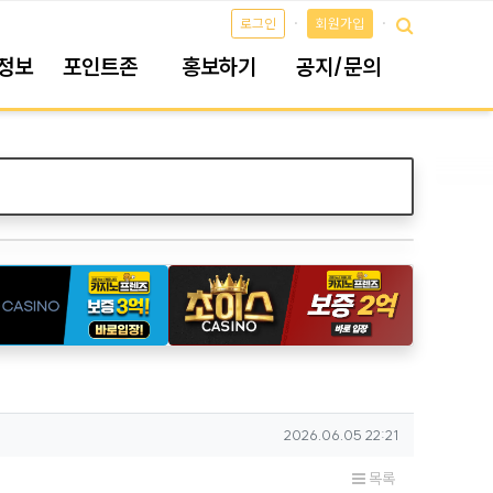
로그인
회원가입
정보
포인트존
홍보하기
공지/문의
작성일
2026.06.05 22:21
목록