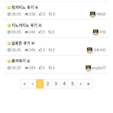
핑카지노 후기
등록일
조회
추천
비추천
등록자
08.05
238
0
0
아라군
지노카지노 후기
등록일
조회
추천
비추천
등록자
08.05
244
0
0
각성
슬롯존 후기
등록일
조회
추천
비추천
등록자
08.05
248
0
0
구유사귀
룸카후기
등록일
조회
추천
비추천
등록자
08.05
249
0
0
wnghkfl1
(current)
(next)
(last)
1
2
3
4
5