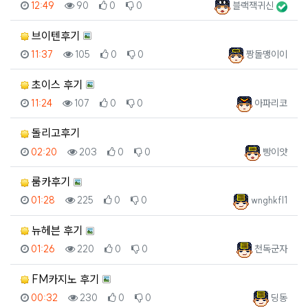
등록일
조회
추천
비추천
등록자
12:49
90
0
0
블랙잭귀신
브이텐후기
등록일
조회
추천
비추천
등록자
11:37
105
0
0
짱돌맹이이
초이스 후기
등록일
조회
추천
비추천
등록자
11:24
107
0
0
아파리코
돌리고후기
등록일
조회
추천
비추천
등록자
02:20
203
0
0
빵이얏
룸카후기
등록일
조회
추천
비추천
등록자
01:28
225
0
0
wnghkfl1
뉴헤븐 후기
등록일
조회
추천
비추천
등록자
01:26
220
0
0
천독군자
FM카지노 후기
등록일
조회
추천
비추천
등록자
00:32
230
0
0
딩동