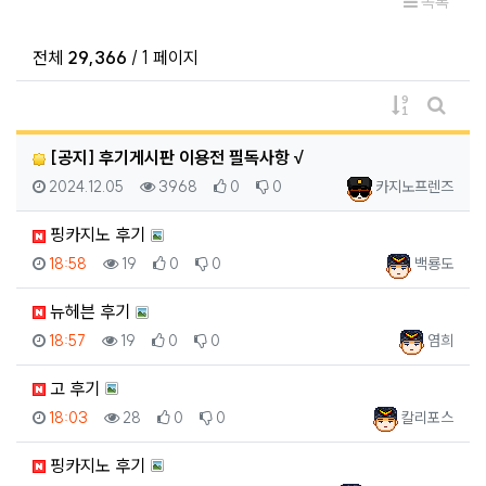
목록
전체
29,366
/ 1 페이지
게시물 정렬
게시판 
[공지] 후기게시판 이용전 필독사항 √
등록일
조회
추천
비추천
등록자
2024.12.05
3968
0
0
카지노프렌즈
핑카지노 후기
등록일
조회
추천
비추천
등록자
18:58
19
0
0
백룡도
뉴헤븐 후기
등록일
조회
추천
비추천
등록자
18:57
19
0
0
염희
고 후기
등록일
조회
추천
비추천
등록자
18:03
28
0
0
칼리포스
핑카지노 후기