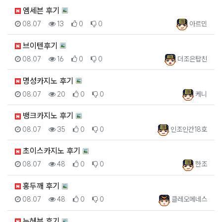
엠세븐 후기
등록일
조회
추천
비추천
등록자
08.07
13
0
0
아르민
브이텐후기
등록일
조회
추천
비추천
등록자
08.07
16
0
0
더조은탑친
명성카지노 후기
등록일
조회
추천
비추천
등록자
08.07
20
0
0
케니
뱅크카지노 후기
등록일
조회
추천
비추천
등록자
08.07
35
0
0
인조인간18호
초이스카지노 후기
등록일
조회
추천
비추천
등록자
08.07
48
0
0
한조
홍두깨 후기
등록일
조회
추천
비추천
등록자
08.07
48
0
0
클레오메네스
뉴헤븐 후기