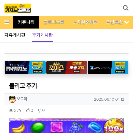
메뉴
이벤트
커뮤니티
블랙리스트
노하우&정보
포인트존
서
자유게시판
후기게시판
돌리고 후기
작성자 정보
작성
작성일
오로라
2025.08.10 01:12
컨텐츠 정보
조회
추천
비추천
379
0
0
본문