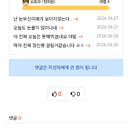
오로라
(정회원)
레벨 4
99%
댓글
등록일
2026.06.27
난 눈부신미래가 보이지않는다..
4
댓글
등록일
2026.06.27
오늘도 눈물이 많이나네
4
댓글
등록일
2026.06.26
아 진짜 오늘은 못해먹곘네요 야발
4
댓글
등록일
2026.06.26
하아 진짜 정신병 걸릴거같습니다 ㄹㅇ
4
댓글은 작성자에게 큰 힘이 됩니다
0
0
추천
비추천
관련자료
댓글
0