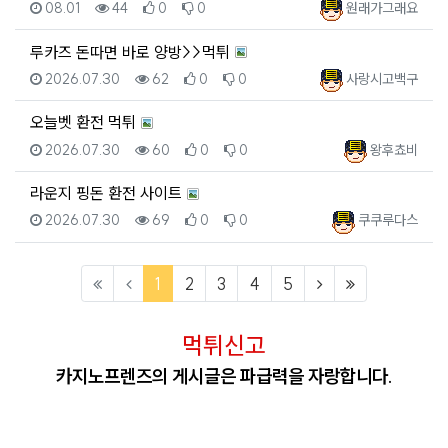
등록일
조회
추천
비추천
등록자
08.01
44
0
0
원래가그래요
루카즈 돈따면 바로 양방>>먹튀
등록일
조회
추천
비추천
등록자
2026.07.30
62
0
0
사랑시고백구
오늘벳 환전 먹튀
등록일
조회
추천
비추천
등록자
2026.07.30
60
0
0
왕후쵸비
라운지 핑돈 환전 사이트
등록일
조회
추천
비추천
등록자
2026.07.30
69
0
0
쿠쿠루다스
(current)
(next)
(last)
1
2
3
4
5
먹튀신고
카지노프렌즈의 게시글은 파급력을 자랑합니다.