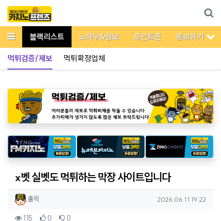
메뉴
뮤니티
블랙리스트
노하우&정보
포인트존
홍보하기
서
먹튀검증/제보
먹튀확정업체
x벳 실벳도 먹튀하는 막장 사이트입니다
작성자 정보
작성
작성일
홀릭
2026.06.11 19:22
컨텐츠 정보
조회
추천
비추천
115
0
0