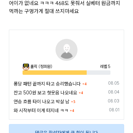
어이가 없네요 ㅋㅋㅋ 468도 못줘서 실베터 원금까지
먹까는 구멍가게 절대 쓰지마세요
홀릭
(정회원)
레벨 5
73%
댓글
등록일
08.05
퐁당 패턴 끝까지 타고 승리했습니다
4
댓글
등록일
08.04
잔고 500원 보고 헛웃음 나오네요
4
댓글
등록일
08.03
연승 흐름 타이 나오고 박살 남
5
댓글
등록일
08.01
와 시작부터 이게 터지네 ㅋㅋ
4
댓글은 작성자에게 큰 힘이 됩니다