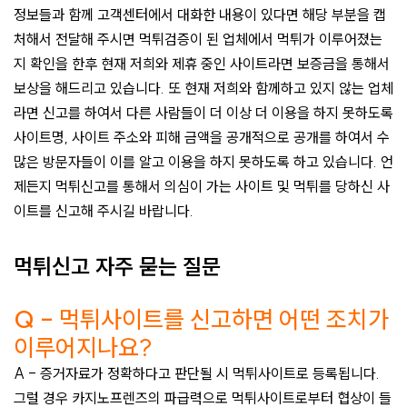
정보들과 함께 고객센터에서 대화한 내용이 있다면 해당 부분을 캡
처해서 전달해 주시면 먹튀검증이 된 업체에서 먹튀가 이루어졌는
지 확인을 한후 현재 저희와 제휴 중인 사이트라면 보증금을 통해서
보상을 해드리고 있습니다. 또 현재 저희와 함께하고 있지 않는 업체
라면 신고를 하여서 다른 사람들이 더 이상 더 이용을 하지 못하도록
사이트명, 사이트 주소와 피해 금액을 공개적으로 공개를 하여서 수
많은 방문자들이 이를 알고 이용을 하지 못하도록 하고 있습니다. 언
제든지 먹튀신고를 통해서 의심이 가는 사이트 및 먹튀를 당하신 사
이트를 신고해 주시길 바랍니다.
먹튀신고 자주 묻는 질문
Q -
먹튀사이트를 신고하면 어떤 조치가
이루어지나요?
A -
증거자료가 정확하다고 판단될 시 먹튀사이트로 등록됩니다.
그럴 경우 카지노프렌즈의 파급력으로 먹튀사이트로부터 협상이 들