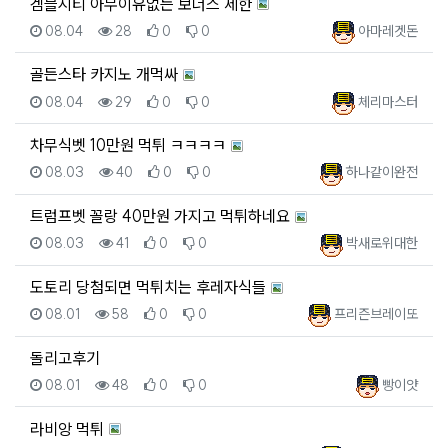
겜블시티 아무이유없는 보너스 제한
등록일
조회
추천
비추천
등록자
08.04
28
0
0
아마레겟돈
골든스타 카지노 개먹싸
등록일
조회
추천
비추천
등록자
08.04
29
0
0
체리마스터
차무식벳 10만원 먹튀 ㅋㅋㅋㅋ
등록일
조회
추천
비추천
등록자
08.03
40
0
0
하나같이완전
트럼프벳 꼴랑 40만원 가지고 먹튀하네요
등록일
조회
추천
비추천
등록자
08.03
41
0
0
박새로위대한
도토리 당첨되면 먹튀치는 후레자식들
등록일
조회
추천
비추천
등록자
08.01
58
0
0
프리즌브레이또
돌리고후기
등록일
조회
추천
비추천
등록자
08.01
48
0
0
빵이얏
라비앙 먹튀