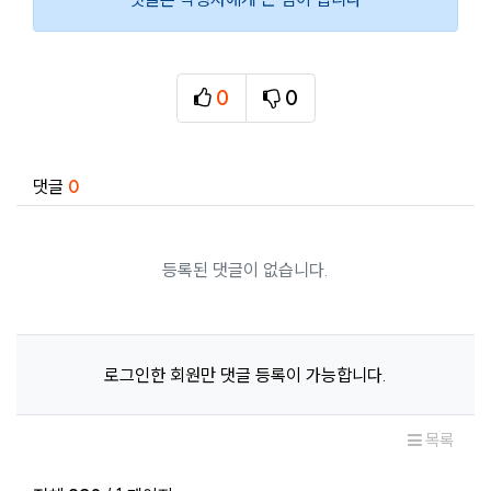
0
0
추천
비추천
관련자료
댓글
0
등록된 댓글이 없습니다.
로그인한 회원만 댓글 등록이 가능합니다.
목록