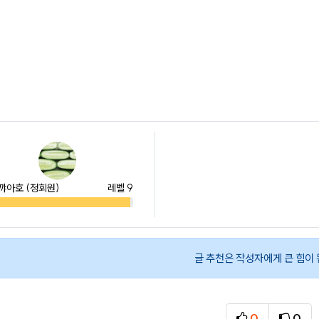
지노 로 리뉴얼 됩니다.
[안내] 게임방카지노 → 에디션 벳 으로 통합 운
6회] 로또 보너스 번호를 맞춰라!!
[진행중]
[1236회] 로또 보너스 번호를 맞춰라!!
가입만해도 지급되는 회원가입이벤트!
[진행중]
회원가입만해도 지급되는 회원가
중]
출석체크 이벤트!!
!
[진행중]
레벨업하고 선물 받자!!
꺄아호
(정회원)
레벨 9
동왕 이벤트!!
글 추천은 작성자에게 큰 힘이
0
0