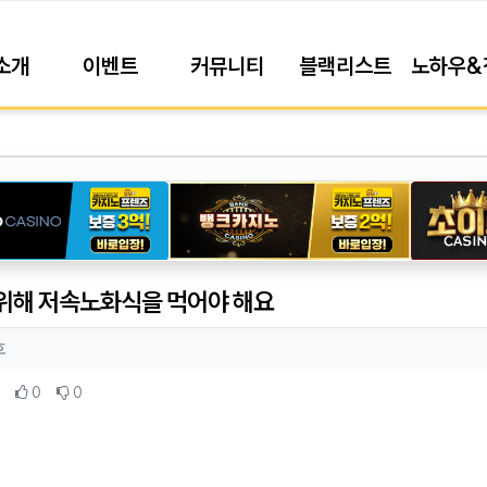
소개
이벤트
커뮤니티
블랙리스트
노하우&
위해 저속노화식을 먹어야 해요
 정보
작성
호
 정보
조회
추천
비추천
0
0