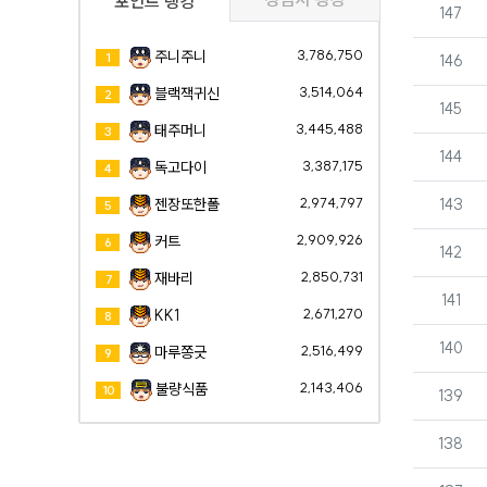
포인트 랭킹
번호
147
주니주니
3,786,750
1
번호
146
블랙잭귀신
3,514,064
2
번호
145
태주머니
3,445,488
3
번호
144
독고다이
3,387,175
4
번호
젠장또한폴
2,974,797
143
5
커트
2,909,926
6
번호
142
재바리
2,850,731
7
번호
141
KK1
2,671,270
8
번호
140
마루쫑긋
2,516,499
9
불량식품
2,143,406
10
번호
139
번호
138