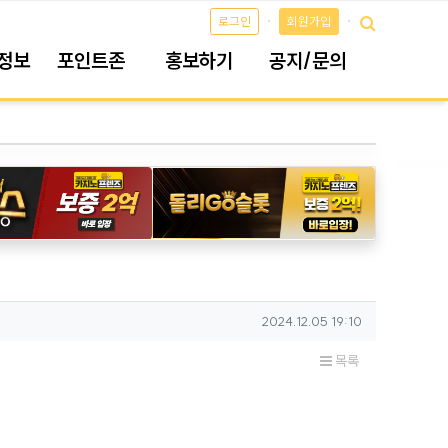
로그인
회원가입
정보
포인트존
홍보하기
공지/문의
작성일
2024.12.05 19:10
목록