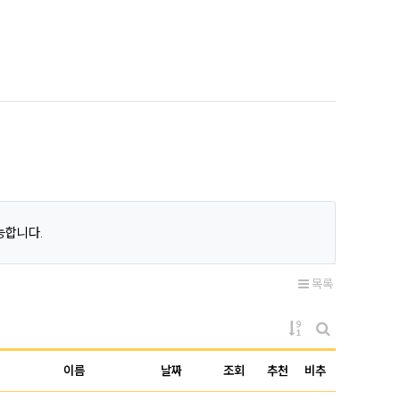
천
능합니다.
목록
게시물 정렬
게시판 검색
이름
날짜
조회
추천
비추