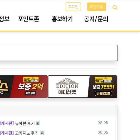
로그인
회원가입
정보
포인트존
홍보하기
공지/문의
등록일
08.05
기게시판]
뉴헤븐 후기
등록일
08.05
기게시판]
고카지노 후기