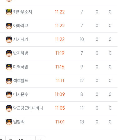
등록자
등록일
조회
추천
비추천
카카우소치
11:22
7
0
0
등록자
등록일
조회
추천
비추천
아파리코
11:22
7
0
0
등록자
등록일
조회
추천
비추천
서키서키
11:22
10
0
0
등록자
등록일
조회
추천
비추천
반지하방
11:19
7
0
0
등록자
등록일
조회
추천
비추천
미역국밥
11:16
9
0
0
등록자
등록일
조회
추천
비추천
석호필드
11:11
12
0
0
등록자
등록일
조회
추천
비추천
어사문수
11:09
8
0
0
등록자
등록일
조회
추천
비추천
당근당근바니바니
11:05
11
0
0
등록자
등록일
조회
추천
비추천
일당백
11:01
13
0
0