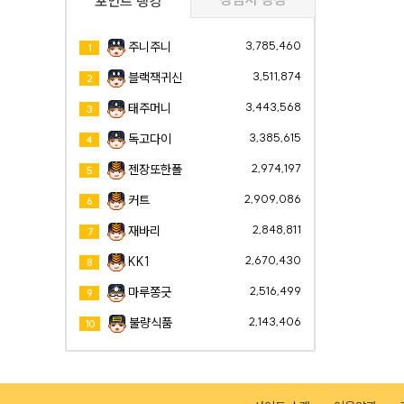
포인트 랭킹
주니주니
3,785,460
1
블랙잭귀신
3,511,874
2
태주머니
3,443,568
3
독고다이
3,385,615
4
젠장또한폴
2,974,197
5
커트
2,909,086
6
재바리
2,848,811
7
KK1
2,670,430
8
마루쫑긋
2,516,499
9
불량식품
2,143,406
10