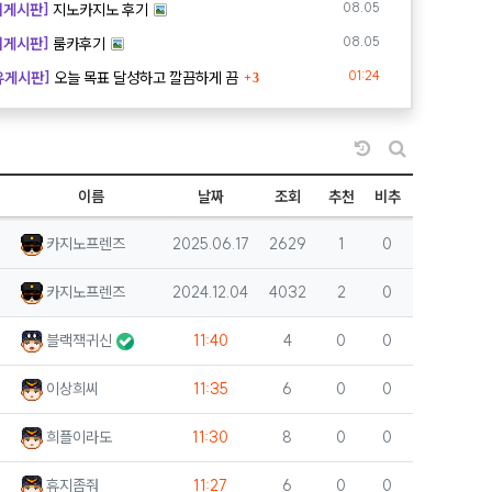
등록일
08.05
기게시판]
지노카지노 후기
벳 으로 통합 운영됩니다
[공지] 텔레그램 채널 운영 중지 안내
[안
등록일
08.05
기게시판]
룸카후기
댓글
등록일
01:24
유게시판]
오늘 목표 달성하고 깔끔하게 끔
3
날짜순 정렬
게시판 검색
!
이름
날짜
조회
추천
비추
글
등록자
등록일
조회
추천
비추천
카지노프렌즈
2025.06.17
2629
1
0
등록자
등록일
조회
추천
비추천
카지노프렌즈
2024.12.04
4032
2
0
등록자
등록일
조회
추천
비추천
블랙잭귀신
11:40
4
0
0
등록자
등록일
조회
추천
비추천
이상희씨
11:35
6
0
0
등록자
등록일
조회
추천
비추천
희플이라도
11:30
8
0
0
등록자
등록일
조회
추천
비추천
휴지좀줘
11:27
6
0
0