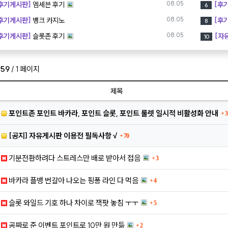
등록일
08.05
후기게시판]
엠세븐 후기
[후
6
카지노 > 명성카지노 로 리뉴얼 됩니다.
[안내] 게임방카지노 → 에디션 
등록일
08.05
후기게시판]
뱅크 카지노
[후
8
등록일
08.05
후기게시판]
슬롯존 후기
[자
10
 보너스 번호를 맞춰라!!
[진행중]
[1236회] 로또 보너스 번호를 맞춰라!!
959
/ 1 페이지
도 지급되는 회원가입이벤트!
[진행중]
회원가입만해도 지급되는 회원가입이벤트
제목
석체크 이벤트!!
댓
지사항
포인트존 포인트 바카라, 포인트 슬롯, 포인트 룰렛 일시적 비활성화 안내
3
진행중]
레벨업하고 선물 받자!!
댓글
지사항
[공지] 자유게시판 이용전 필독사항 √
70
이벤트!!
댓글
기분전환하려다 스트레스만 배로 받아서 접음
3
댓글
바카라 플뱅 번갈아 나오는 핑퐁 라인 다 먹음
4
댓글
슬롯 와일드 기호 하나 차이로 잭팟 놓침 ㅜㅜ
5
댓글
공짜로 준 이벤트 포인트로 10만 원 만듦
2