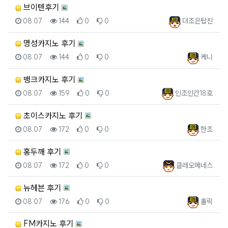
브이텐후기
등록일
조회
추천
비추천
등록자
08.07
144
0
0
더조은탑친
명성카지노 후기
등록일
조회
추천
비추천
등록자
08.07
144
0
0
케니
뱅크카지노 후기
등록일
조회
추천
비추천
등록자
08.07
159
0
0
인조인간18호
초이스카지노 후기
등록일
조회
추천
비추천
등록자
08.07
172
0
0
한조
홍두깨 후기
등록일
조회
추천
비추천
등록자
08.07
172
0
0
클레오메네스
뉴헤븐 후기
등록일
조회
추천
비추천
등록자
08.07
176
0
0
홀릭
FM카지노 후기