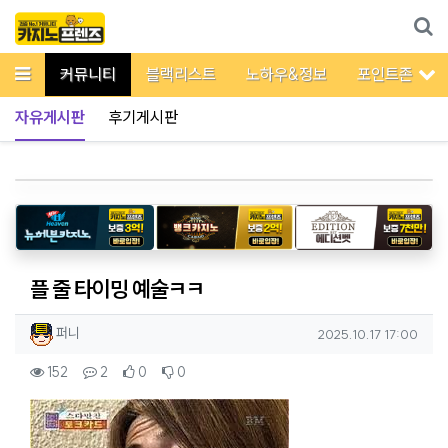
메뉴
이벤트
커뮤니티
블랙리스트
노하우&정보
포인트존
서
자유게시판
후기게시판
플 줄 타이밍 예술ㅋㅋ
작성자 정보
작성
작성일
퍼니
2025.10.17 17:00
컨텐츠 정보
조회
댓글
추천
비추천
152
2
0
0
본문