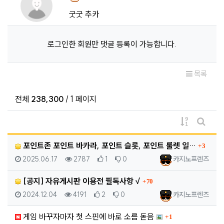
굿굿 추카
로그인한 회원만 댓글 등록이 가능합니다.
목록
전체
238,300
/ 1 페이지
게시물 정렬
게시판 
댓글
포인트존 포인트 바카라, 포인트 슬롯, 포인트 룰렛 일…
3
등록일
조회
추천
비추천
등록자
2025.06.17
2787
1
0
카지노프렌즈
댓글
[공지] 자유게시판 이용전 필독사항 √
70
등록일
조회
추천
비추천
등록자
2024.12.04
4191
2
0
카지노프렌즈
댓글
게임 바꾸자마자 첫 스핀에 바로 소름 돋음
1