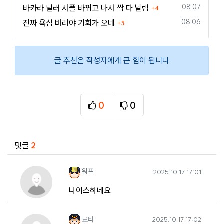
댓글
등록일
08.07
바카라 딜러 셔플 바뀌고 나서 싹 다 날림
4
댓글
등록일
08.06
진짜 욕심 버려야 기회가 오네
5
글 추천은 작성자에게 큰 힘이 됩니다
0
0
추천
비추천
관련자료
댓글
2
워프님의 댓글
작성일
워프
2025.10.17 17:01
나이스하네요
료타님의 댓글
작성일
료타
2025.10.17 17:02