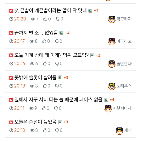
댓글
첫 끝발이 개끝발이라는 말이 딱 맞네
4
등록일
조회
추천
비추천
등록자
20:20
7
0
0
먹고하자
댓글
끝까지 별 소득 없었음
4
등록일
조회
추천
비추천
등록자
20:17
8
0
0
아파리코
댓글
오늘 기계 상태 왜 이래? 먹튀 모드임?
2
등록일
조회
추천
비추천
등록자
20:16
6
0
0
줄만간다
댓글
뜻밖에 슬롯이 살려줌
3
등록일
조회
추천
비추천
등록자
20:13
8
0
0
노티우스
댓글
옆에서 자꾸 시비 터는 놈 때문에 페이스 잃음
4
등록일
조회
추천
비추천
등록자
20:11
9
0
0
이랏샤마세
댓글
오늘은 손절이 늦었음
3
등록일
조회
추천
비추천
등록자
20:10
8
0
0
케리