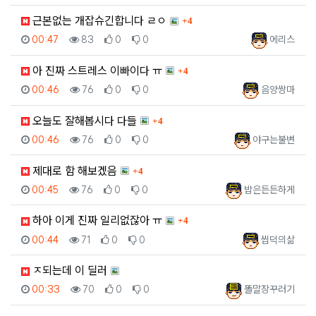
댓글
근본없는 개잡슈긴합니다 ㄹㅇ
4
등록일
조회
추천
비추천
등록자
00:47
83
0
0
에리스
댓글
아 진짜 스트레스 이빠이다 ㅠ
4
등록일
조회
추천
비추천
등록자
00:46
76
0
0
음양쌍마
댓글
오늘도 잘해봅시다 다들
4
등록일
조회
추천
비추천
등록자
00:46
76
0
0
야구는불변
댓글
제대로 함 해보겠음
4
등록일
조회
추천
비추천
등록자
00:45
76
0
0
밥은든든하게
댓글
하아 이게 진짜 일리없잖아 ㅠ
4
등록일
조회
추천
비추천
등록자
00:44
71
0
0
씹덕의삶
ㅈ되는데 이 딜러
등록일
조회
추천
비추천
등록자
00:33
70
0
0
똘말장꾸러기