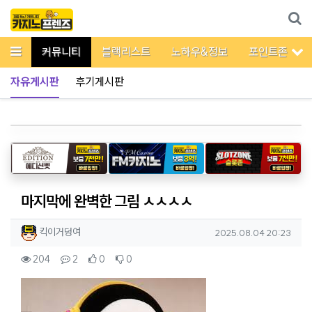
메뉴
이벤트
커뮤니티
블랙리스트
노하우&정보
포인트존
서
자유게시판
후기게시판
마지막에 완벽한 그림 ㅅㅅㅅㅅ
작성자 정보
작성
작성일
킥이거덩여
2025.08.04 20:23
컨텐츠 정보
조회
댓글
추천
비추천
204
2
0
0
본문