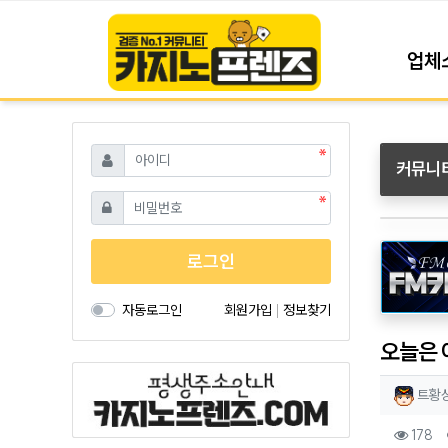
업체
메인 메뉴
필수
아이디
커뮤니
필수
비밀번호
로그인
자동로그인
회원가입
정보찾기
오늘은 
작성자
트황
컨텐츠
조
178