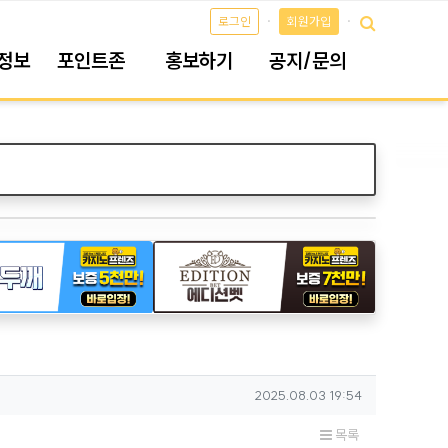
로그인
회원가입
정보
포인트존
홍보하기
공지/문의
작성일
2025.08.03 19:54
목록