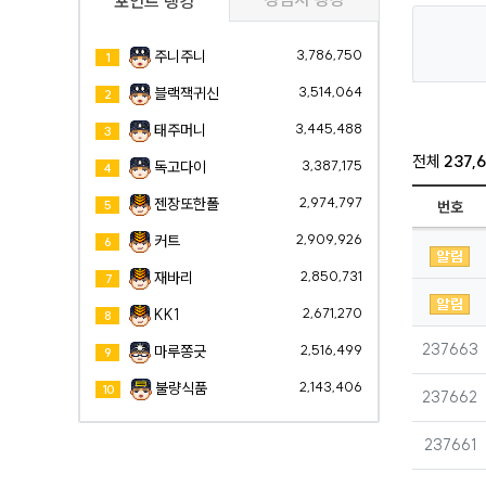
포인트 랭킹
주니주니
3,786,750
1
블랙잭귀신
3,514,064
2
태주머니
3,445,488
3
전체
237,
독고다이
3,387,175
4
젠장또한폴
2,974,797
5
번호
커트
2,909,926
6
공
재바리
2,850,731
7
공
KK1
2,671,270
8
번호
237663
마루쫑긋
2,516,499
9
불량식품
2,143,406
10
번호
237662
번호
237661