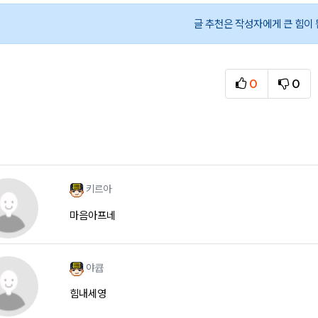
글 추천은 작성자에게 큰 힘이
0
0
추천
비추
료
키르아님의 댓글
키르아
마음아프네
야큡님의 댓글
야큡
힘내세영