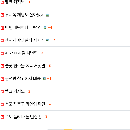
댓글
뱅크 카지노
1
루시쪽 채팅도 살아있네
댓글
마틴 배팅하다 나락 감
4
댓글
섹시게이밍 딜러 지기네
2
댓글
하 ㄹㅇ 사람 차별함
3
댓글
슬롯 환수율 ㅈㄴ 거짓말
6
댓글
분석방 참고해서 대승
4
댓글
뱅크 카지노
2
댓글
스포츠 축구 라인업 확인
4
댓글
오토 돌리다 폰 던질뻔
3