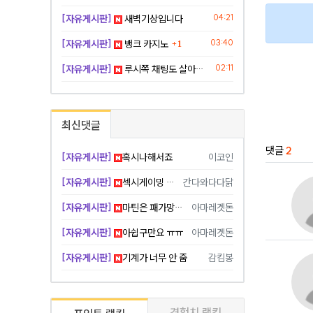
등록일
04:21
[자유게시판]
새벽기상입니다
댓글
등록일
03:40
[자유게시판]
뱅크 카지노
1
등록일
02:11
[자유게시판]
루시쪽 채팅도 살아있네
관련자
최신댓글
댓글
2
등록자
[자유게시판]
혹시나해서죠
이코인
등록자
[자유게시판]
섹시게이밍 딜러는 인지용~
간다와다다닭
등록자
[자유게시판]
마틴은 패가망신임
아마레겟돈
등록자
[자유게시판]
아쉽구만요 ㅠㅠ
아마레겟돈
등록자
[자유게시판]
기계가 너무 안 줌
감킴봉
경험치 랭킹