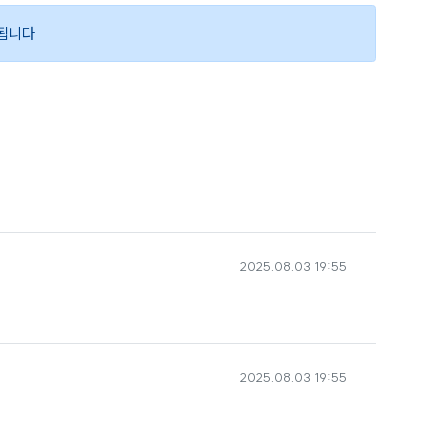
 됩니다
천
작성일
2025.08.03 19:55
작성일
2025.08.03 19:55