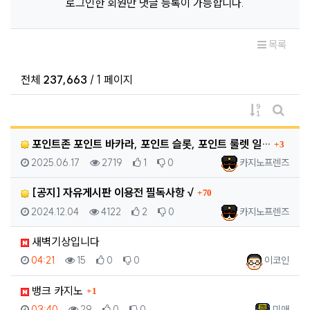
로그인한 회원만 댓글 등록이 가능합니다.
목록
전체
237,663
/ 1 페이지
게시물 정렬
게시판 
댓글
포인트존 포인트 바카라, 포인트 슬롯, 포인트 룰렛 일…
3
등록일
조회
추천
비추천
등록자
2025.06.17
2719
1
0
카지노프렌즈
댓글
[공지] 자유게시판 이용전 필독사항 √
70
등록일
조회
추천
비추천
등록자
2024.12.04
4122
2
0
카지노프렌즈
새벽기상입니다
등록일
조회
추천
비추천
등록자
04:21
15
0
0
이코인
댓글
뱅크 카지노
1
등록일
조회
추천
비추천
등록자
03:40
29
0
0
미애