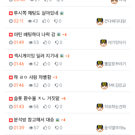
루시쪽 채팅도 살아있네
등록일
조회
추천
비추천
등록자
02:11
43
0
0
간다와다다닭
댓글
마틴 배팅하다 나락 감
4
등록일
조회
추천
비추천
등록자
01:49
53
0
0
아기잉딕이
댓글
섹시게이밍 딜러 지기네
2
등록일
조회
추천
비추천
등록자
01:46
52
0
0
똘말장꾸러기
댓글
하 ㄹㅇ 사람 차별함
3
등록일
조회
추천
비추천
등록자
01:46
52
0
0
MK김민교
댓글
슬롯 환수율 ㅈㄴ 거짓말
6
등록일
조회
추천
비추천
등록자
01:43
58
0
0
히또하는건희
댓글
분석방 참고해서 대승
4
등록일
조회
추천
비추천
등록자
01:39
57
0
0
윤석열의야노