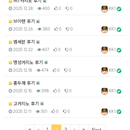
M7카지노 후기
등록일
조회
추천
비추천
등록자
2025.12.28
400
0
0
KK1
브이텐 후기
등록일
조회
추천
비추천
등록자
2025.12.26
380
0
0
KK1
엠세븐 후기
등록일
조회
추천
비추천
등록자
2025.12.22
407
0
0
KK1
명성카지노 후기
등록일
조회
추천
비추천
등록자
2025.12.18
474
0
0
KK1
홍두깨 후기
등록일
조회
추천
비추천
등록자
2025.12.15
398
0
0
KK1
고카지노 후기
등록일
조회
추천
비추천
등록자
2025.12.11
301
0
0
KK1
(first)
(current)
(last)
1
2
3
Next