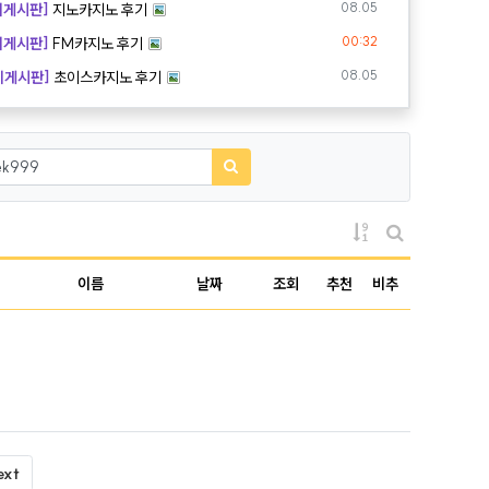
등록일
08.05
기게시판]
지노카지노 후기
벳 으로 통합 운영됩니다
[공지] 텔레그램 채널 운영 중지 안내
[안
등록일
00:32
기게시판]
FM카지노 후기
등록일
08.05
기게시판]
초이스카지노 후기
트!
검색하기
게시물 정렬
게시판 검색
이름
날짜
조회
추천
비추
ext