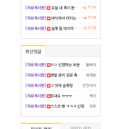
댓글
등록일
17:26
[자유게시판]
오늘 내 촉이 완벽하게 들어맞음
2
댓글
등록일
17:24
[자유게시판]
바닥에서 터지는 맛을 잊을 수가 없다
4
댓글
등록일
17:23
[자유게시판]
슬롯 릴 마지막 칸에 보너스 딱 박힐 때 짜릿
3
최신댓글
등록자
[자유게시판]
ㄹㅇ 인정하는 부분
불빠따
등록자
[자유게시판]
멘탈 관리 성공 축하해
욕해왕
등록자
[자유게시판]
그 맛에 슬롯함
잔잔바리
등록자
[자유게시판]
힘내슈 ㅠㅠㅠ
케리
등록자
[자유게시판]
스스르 뺨 ㅋㅋㅋ 인정
마후
경험치 랭킹