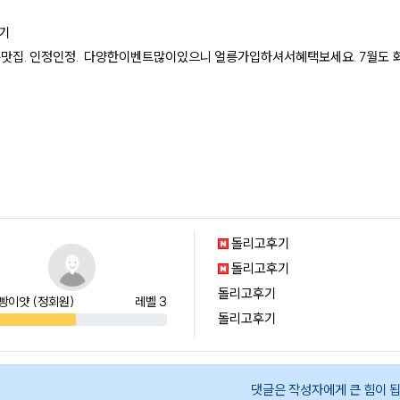
카지노 > 명성카지노 로 리뉴얼 됩니다.
[안내] 게임방카지노 → 에디션 
기
롯맛집. 인정인정. 다양한이벤트많이있으니 얼릉가입하셔서혜택보세요. 7월도
보너스 번호를 맞춰라!!
[진행중]
[1236회] 로또 보너스 번호를 맞춰라!!
 지급되는 회원가입이벤트!
[진행중]
회원가입만해도 지급되는 회원가입이벤트!
체크 이벤트!!
행중]
레벨업하고 선물 받자!!
돌리고후기
이벤트!!
돌리고후기
돌리고후기
빵이얏
(정회원)
레벨 3
돌리고후기
댓글은 작성자에게 큰 힘이 