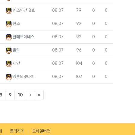
등록자
등록일
조회
추천
비추천
인조인간18호
08.07
79
0
0
등록자
등록일
조회
추천
비추천
한조
08.07
92
0
0
등록자
등록일
조회
추천
비추천
클레오메네스
08.07
92
0
0
등록자
등록일
조회
추천
비추천
홀릭
08.07
96
0
0
등록자
등록일
조회
추천
비추천
제안
08.07
104
0
0
등록자
등록일
조회
추천
비추천
영훈의맞다이
08.07
107
0
0
(next)
(last)
8
9
10
내
문의하기
모바일버전