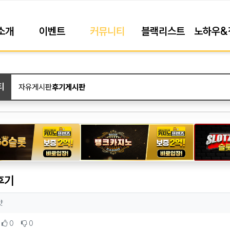
소개
이벤트
커뮤니티
블랙리스트
노하우&
티
자유게시판
후기게시판
후기
 정보
작성
얏
 정보
회
추천
비추천
0
0