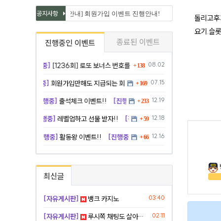
공지사항
[안내] 회원가입 이벤트 진행안내!
[안내] 아리아
본문
돌리고후
요기.슬
종료된 이벤트
진행중인 이벤트
댓글
등록일
08.02
!!
[진행중]
[1236회] 로또 보너스 번호를 맞춰라!!
[진행중]
[1236회] 로또 
138
댓글
등록일
07.15
트!
[진행중]
회원가입만해도 지급되는 회원가입이벤트!
[진행중]
회원가입만해도
169
댓글
등록일
12.19
이벤트!!
[진행중]
출석체크 이벤트!!
[진행중]
출석체크 이벤트!!
[진행중]
출석
233
댓글
등록일
12.18
받자!!
[진행중]
레벨업하고 선물 받자!!
[진행중]
레벨업하고 선물 받자!!
[진
59
댓글
등록일
12.16
이벤트!!
[진행중]
활동왕 이벤트!!
[진행중]
활동왕 이벤트!!
[진행중]
활동왕 
66
최신글
52%
등록일
03:40
[자유게시판]
뱅크 카지노
등록일
02:11
[자유게시판]
루시쪽 채팅도 살아있네