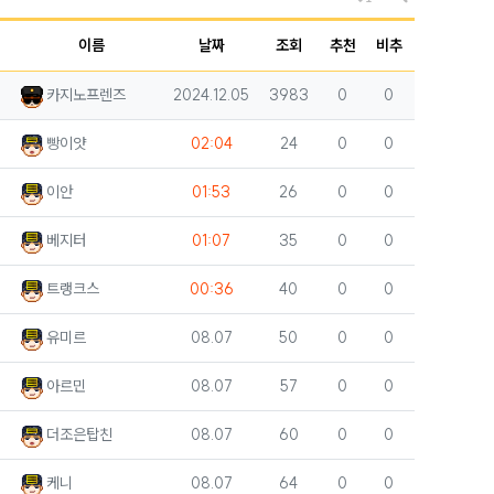
게시판 검색
이름
날짜
조회
추천
비추
등록자
등록일
조회
추천
비추천
카지노프렌즈
2024.12.05
3983
0
0
등록자
등록일
조회
추천
비추천
빵이얏
02:04
24
0
0
등록자
등록일
조회
추천
비추천
이안
01:53
26
0
0
등록자
등록일
조회
추천
비추천
베지터
01:07
35
0
0
등록자
등록일
조회
추천
비추천
트랭크스
00:36
40
0
0
등록자
등록일
조회
추천
비추천
유미르
08.07
50
0
0
등록자
등록일
조회
추천
비추천
아르민
08.07
57
0
0
등록자
등록일
조회
추천
비추천
더조은탑친
08.07
60
0
0
등록자
등록일
조회
추천
비추천
케니
08.07
64
0
0