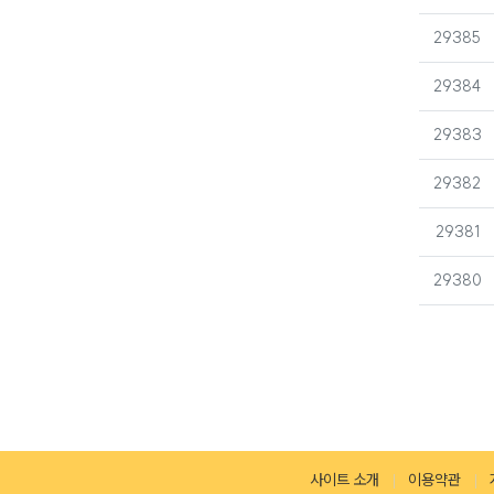
번호
29385
번호
29384
번호
29383
번호
29382
번호
29381
번호
29380
사이트 소개
이용약관