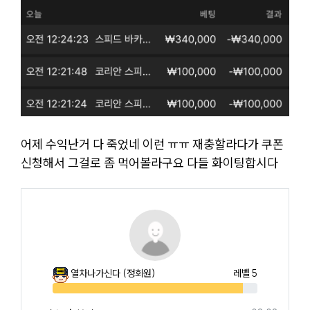
어제 수익난거 다 죽었네 이런 ㅠㅠ 재충할라다가 쿠폰
신청해서 그걸로 좀 먹어볼라구요 다들 화이팅합시다
열차나가신다
(정회원)
레벨 5
93%
댓글