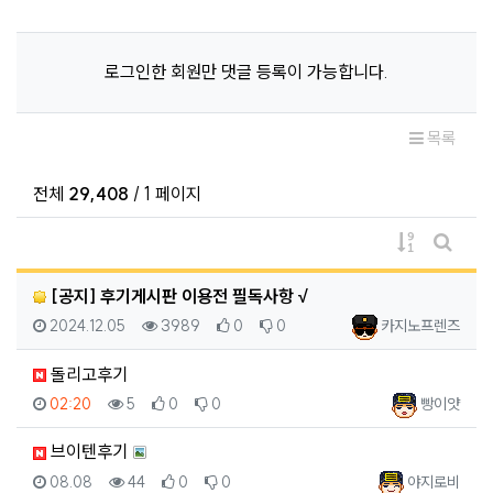
로그인한 회원만 댓글 등록이 가능합니다.
목록
전체
29,408
/ 1 페이지
게시물 정렬
게시판 
[공지] 후기게시판 이용전 필독사항 √
등록일
조회
추천
비추천
등록자
2024.12.05
3989
0
0
카지노프렌즈
돌리고후기
등록일
조회
추천
비추천
등록자
02:20
5
0
0
빵이얏
브이텐후기
등록일
조회
추천
비추천
등록자
08.08
44
0
0
야지로비