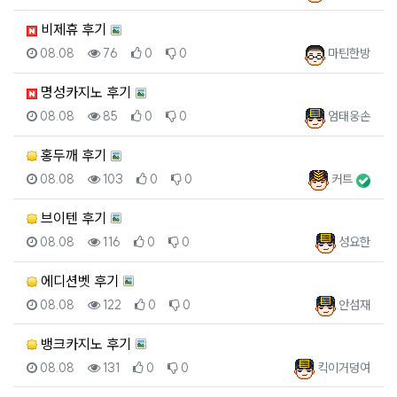
비제휴 후기
등록일
조회
추천
비추천
등록자
08.08
76
0
0
마틴한방
명성카지노 후기
등록일
조회
추천
비추천
등록자
08.08
85
0
0
엄태웅손
홍두깨 후기
등록일
조회
추천
비추천
등록자
08.08
103
0
0
커트
브이텐 후기
등록일
조회
추천
비추천
등록자
08.08
116
0
0
성요한
에디션벳 후기
등록일
조회
추천
비추천
등록자
08.08
122
0
0
안섬재
뱅크카지노 후기
등록일
조회
추천
비추천
등록자
08.08
131
0
0
킥이거덩여