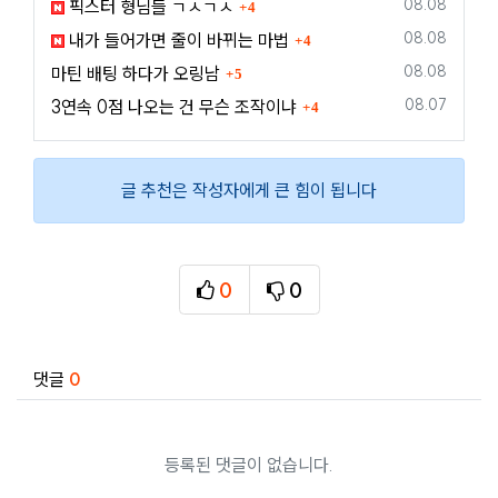
등록일
08.08
픽스터 형님들 ㄱㅅㄱㅅ
4
댓글
등록일
08.08
내가 들어가면 줄이 바뀌는 마법
4
댓글
등록일
08.08
마틴 배팅 하다가 오링남
5
댓글
등록일
08.07
3연속 0점 나오는 건 무슨 조작이냐
4
글 추천은 작성자에게 큰 힘이 됩니다
0
0
추천
비추천
관련자료
댓글
0
등록된 댓글이 없습니다.