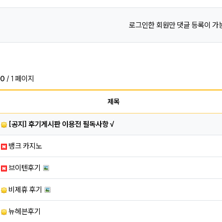
로그인한 회원만 댓글 등록이 가
70
/ 1 페이지
제목
지사항
[공지] 후기게시판 이용전 필독사항 √
뱅크 카지노
브이텐후기
비제휴 후기
뉴헤븐후기