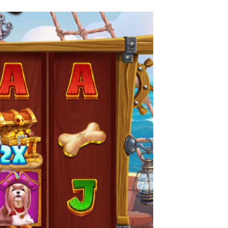
벳 으로 통합 운영됩니다
[공지] 텔레그램 채널 운영 중지 안내
[안