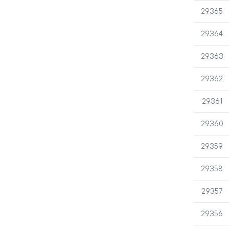
번호
29365
번호
29364
번호
29363
번호
29362
번호
29361
번호
29360
번호
29359
번호
29358
번호
29357
번호
29356