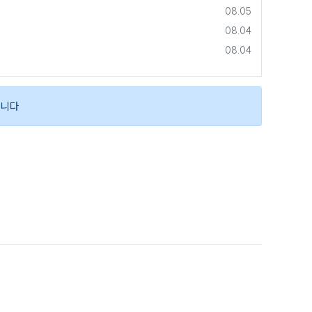
등록일
08.05
등록일
08.04
등록일
08.04
됩니다
천