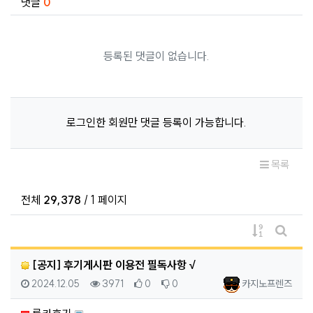
댓글
0
등록된 댓글이 없습니다.
로그인한 회원만 댓글 등록이 가능합니다.
목록
전체
29,378
/ 1 페이지
게시물 정렬
게시판 
[공지] 후기게시판 이용전 필독사항 √
등록일
조회
추천
비추천
등록자
2024.12.05
3971
0
0
카지노프렌즈