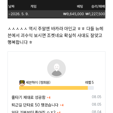
ㅅㅅㅅㅅㅅ 역시 주말엔 바카라 아인교 ㅎㅎ 다들 뉴헤
븐에서 괴수익 보시면 조켓네요 확실히 사대도 잘맞고
행복합니다 ㅎ
세븐하이
(정회원)
레벨 5
92%
댓글
등록일
08.05
줄타기 제대로 성공함
4
댓글
등록일
08.05
퇴근길 단타로 50 챙겼습니다
4
댓글
등록일
08.04
일단 기분부터 좋아짐 ㅇㅈ?
4