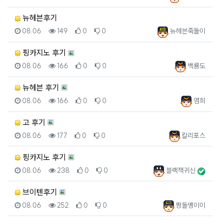
뉴헤븐후기
등록일
조회
추천
비추천
등록자
08.06
149
0
0
뉴헤븐죽돌이
핑카지노 후기
등록일
조회
추천
비추천
등록자
08.06
166
0
0
백룡도
뉴헤븐 후기
등록일
조회
추천
비추천
등록자
08.06
166
0
0
염희
고 후기
등록일
조회
추천
비추천
등록자
08.06
177
0
0
칼리포스
핑카지노 후기
등록일
조회
추천
비추천
등록자
08.06
238
0
0
블랙잭귀신
브이텐후기
등록일
조회
추천
비추천
등록자
08.06
252
0
0
짱돌맹이이