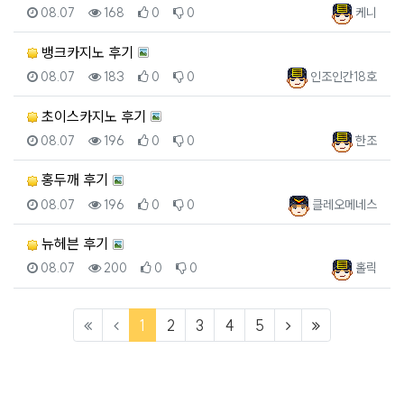
등록일
조회
추천
비추천
등록자
08.07
168
0
0
케니
뱅크카지노 후기
등록일
조회
추천
비추천
등록자
08.07
183
0
0
인조인간18호
초이스카지노 후기
등록일
조회
추천
비추천
등록자
08.07
196
0
0
한조
홍두깨 후기
등록일
조회
추천
비추천
등록자
08.07
196
0
0
클레오메네스
뉴헤븐 후기
등록일
조회
추천
비추천
등록자
08.07
200
0
0
홀릭
(current)
(next)
(last)
1
2
3
4
5