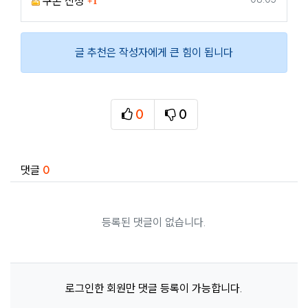
쿠폰 신청
1
글 추천은 작성자에게 큰 힘이 됩니다
0
0
추천
비추천
관련자료
댓글
0
등록된 댓글이 없습니다.
로그인한 회원만 댓글 등록이 가능합니다.