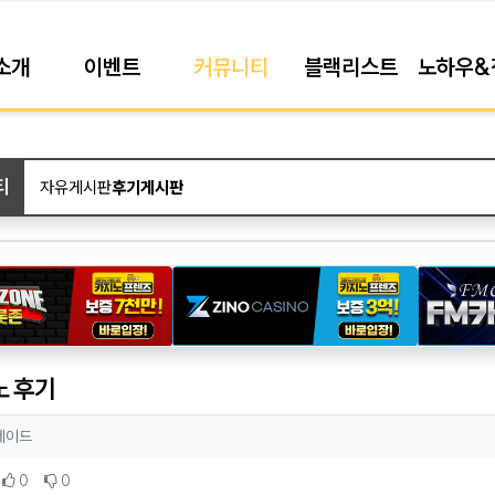
소개
이벤트
커뮤니티
블랙리스트
노하우&
티
자유게시판
후기게시판
 후기
 정보
작성
레이드
 정보
회
추천
비추천
0
0