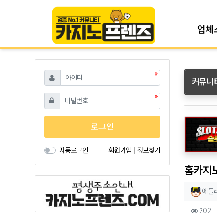
업체
메인 메뉴
필수
아이디
커뮤니
필수
비밀번호
로그인
자동로그인
회원가입
정보찾기
홈카지노
작성자
에들
컨텐츠
조
202