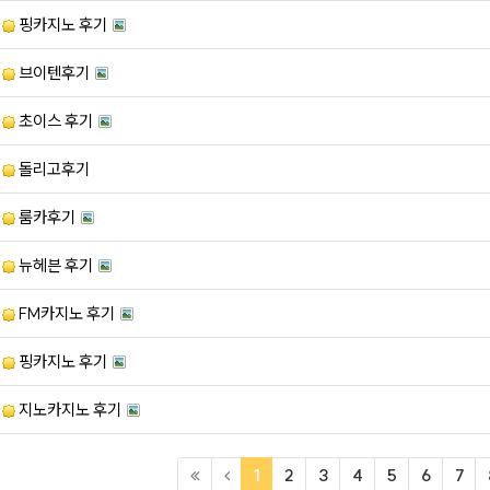
핑카지노 후기
브이텐후기
초이스 후기
돌리고후기
룸카후기
뉴헤븐 후기
FM카지노 후기
핑카지노 후기
지노카지노 후기
(current)
1
2
3
4
5
6
7