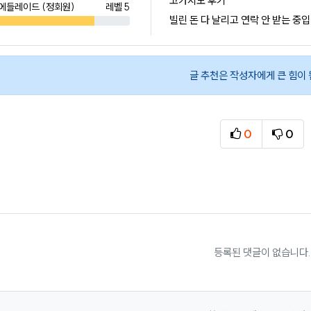
고카지노 후기
에들레이드
(정회원)
레벨 5
빌린 돈 다 날리고 연락 안 받는 중
글 추천은 작성자에게 큰 힘이
0
0
추천
비추
료
등록된 댓글이 없습니다.