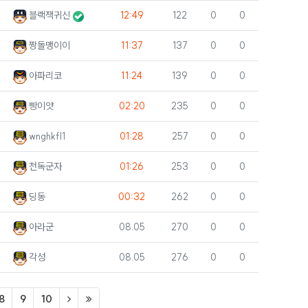
등록자
등록일
조회
추천
비추천
블랙잭귀신
12:49
122
0
0
등록자
등록일
조회
추천
비추천
짱돌맹이이
11:37
137
0
0
등록자
등록일
조회
추천
비추천
아파리코
11:24
139
0
0
등록자
등록일
조회
추천
비추천
빵이얏
02:20
235
0
0
등록자
등록일
조회
추천
비추천
wnghkfl1
01:28
257
0
0
등록자
등록일
조회
추천
비추천
천독군자
01:26
253
0
0
등록자
등록일
조회
추천
비추천
딩동
00:32
262
0
0
등록자
등록일
조회
추천
비추천
아라군
08.05
270
0
0
등록자
등록일
조회
추천
비추천
각성
08.05
276
0
0
(next)
(last)
8
9
10