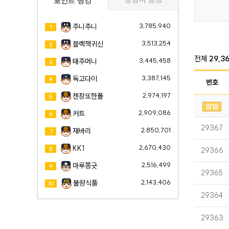
포인트 랭킹
주니주니
3,785,940
1
블랙잭귀신
3,513,254
2
전체
29,3
태주머니
3,445,458
3
독고다이
3,387,145
4
번호
젠장또한폴
2,974,197
5
공
커트
2,909,086
6
번호
29367
재바리
2,850,701
7
KK1
2,670,430
8
번호
29366
마루쫑긋
2,516,499
9
번호
29365
불량식품
2,143,406
10
번호
29364
번호
29363