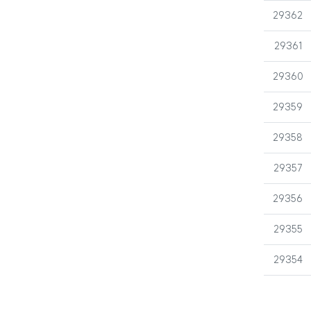
번호
29362
번호
29361
번호
29360
번호
29359
번호
29358
번호
29357
번호
29356
번호
29355
번호
29354