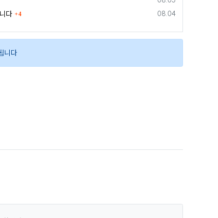
댓글
등록일
입니다
08.04
4
 됩니다
천