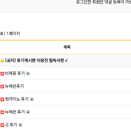
로그인한 회원만 댓글 등록이 가
68
/ 1 페이지
제목
지사항
[공지] 후기게시판 이용전 필독사항 √
비제휴 후기
뉴헤븐후기
핑카지노 후기
뉴헤븐 후기
고 후기