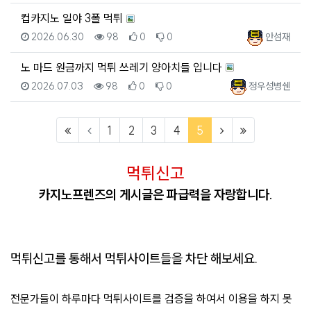
컵카지노 일야 3폴 먹튀
등록일
조회
추천
비추천
등록자
2026.06.30
98
0
0
안섬재
노 마드 원금까지 먹튀 쓰레기 양아치들 입니다
등록일
조회
추천
비추천
등록자
2026.07.03
98
0
0
정우성병쉔
(first)
(current)
(next)
(last)
1
2
3
4
5
먹튀신고
카지노프렌즈의 게시글은 파급력을 자랑합니다.
먹튀신고를 통해서 먹튀사이트들을 차단 해보세요.
전문가들이 하루마다 먹튀사이트를 검증을 하여서 이용을 하지 못