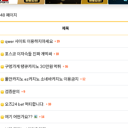
지노 > 명성카지노 로 리뉴얼 됩니다.
[안내] 게임방카지노 → 에디션 벳
 48 페이지
제목
보너스 번호를 맞춰라!!
[진행중]
[1236회] 로또 보너스 번호를 맞춰라!!
댓글
qwer 사이트 이용하지마세요
19
 지급되는 회원가입이벤트!
[진행중]
회원가입만해도 지급되는 회원가입이벤트!
댓글
포스코 이자슥들 진짜 개먹싸
18
체크 이벤트!!
댓글
구멍가게 땡큐카지노 30만원 먹튀
16
행중]
레벨업하고 선물 받자!!
댓글
풀만카지노 ez카지노 소네바카지노 이용금지
이벤트!!
12
댓글
검증문의
9
댓글
오즈24 bet 먹티합니다.
10
댓글
여기 어떤가요??
14