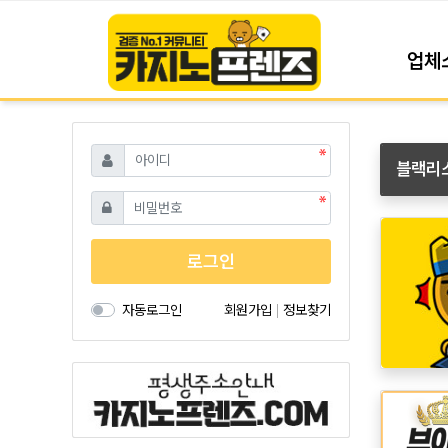
업체
메인 메뉴
필수
아이디
블랙리
필수
비밀번호
로그인
자동로그인
회원가입
정보찾기