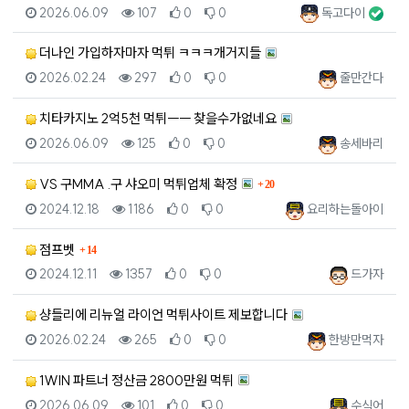
등록일
조회
추천
비추천
등록자
2026.06.09
107
0
0
독고다이
더나인 가입하자마자 먹튀 ㅋㅋㅋ개거지들
등록일
조회
추천
비추천
등록자
2026.02.24
297
0
0
줄만간다
치타카지노 2억5천 먹튀ㅡㅡ 찾을수가없네요
등록일
조회
추천
비추천
등록자
2026.06.09
125
0
0
송세바리
댓글
VS 구MMA .구 샤오미 먹튀업체 확정
20
등록일
조회
추천
비추천
등록자
2024.12.18
1186
0
0
요리하는돌아이
댓글
점프벳
14
등록일
조회
추천
비추천
등록자
2024.12.11
1357
0
0
드가자
샹들리에 리뉴얼 라이언 먹튀사이트 제보합니다
등록일
조회
추천
비추천
등록자
2026.02.24
265
0
0
한방만먹자
1WIN 파트너 정산금 2800만원 먹튀
등록일
조회
추천
비추천
등록자
2026.06.09
101
0
0
수식어