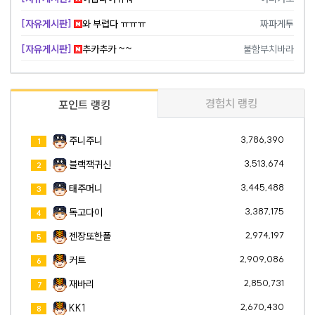
등록자
[자유게시판]
와 부럽다 ㅠㅠㅠ
짜파게투
등록자
[자유게시판]
추카추카 ~~
불함부치바라
경험치 랭킹
포인트 랭킹
주니주니
3,786,390
1
블랙잭귀신
3,513,674
2
태주머니
3,445,488
3
독고다이
3,387,175
4
젠장또한폴
2,974,197
5
커트
2,909,086
6
재바리
2,850,731
7
KK1
2,670,430
8