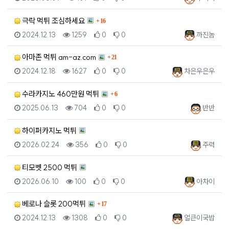
댓글
극락 먹튀 조심하세요
16
등록일
조회
추천
비추천
등록자
2024.12.13
1259
0
0
까진놈
댓글
아마존 먹튀 am-az.com
21
등록일
조회
추천
비추천
등록자
2024.12.18
1627
0
0
차은우은우
댓글
수라카지노 460만원 먹튀
6
등록일
조회
추천
비추천
등록자
2025.06.13
704
0
0
반반
하이퍼카지노 먹튀
등록일
조회
추천
비추천
등록자
2026.02.24
356
0
0
주력
티모벳 2500 먹튀
등록일
조회
추천
비추천
등록자
2026.06.10
100
0
0
아차이
댓글
베로나 슬롯 200먹튀
17
등록일
조회
추천
비추천
등록자
2024.12.13
1308
0
0
얼큰이국밥