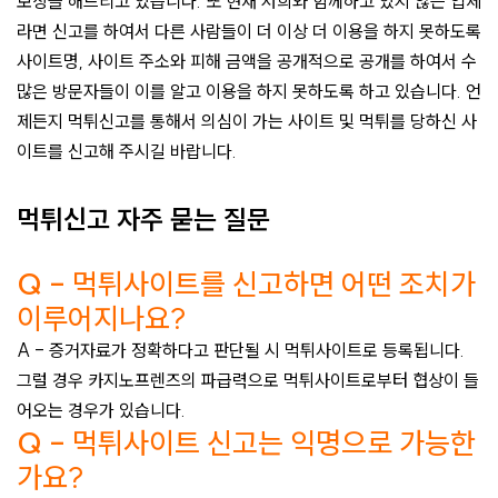
보상을 해드리고 있습니다. 또 현재 저희와 함께하고 있지 않는 업체
라면 신고를 하여서 다른 사람들이 더 이상 더 이용을 하지 못하도록
사이트명, 사이트 주소와 피해 금액을 공개적으로 공개를 하여서 수
많은 방문자들이 이를 알고 이용을 하지 못하도록 하고 있습니다. 언
제든지 먹튀신고를 통해서 의심이 가는 사이트 및 먹튀를 당하신 사
이트를 신고해 주시길 바랍니다.
먹튀신고 자주 묻는 질문
Q -
먹튀사이트를 신고하면 어떤 조치가
이루어지나요?
A -
증거자료가 정확하다고 판단될 시 먹튀사이트로 등록됩니다.
그럴 경우 카지노프렌즈의 파급력으로 먹튀사이트로부터 협상이 들
어오는 경우가 있습니다.
Q -
먹튀사이트 신고는 익명으로 가능한
가요?