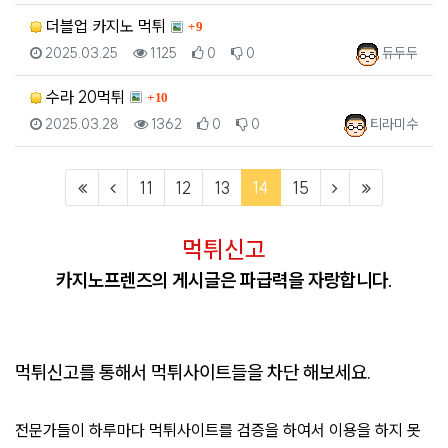
댓글
더블업 카지노 먹튀
9
등록일
조회
추천
비추천
등록자
2025.03.25
1125
0
0
듀두두
댓글
수라 20먹튀
10
등록일
조회
추천
비추천
등록자
2025.03.28
1362
0
0
티라미수
(first)
(previous)
(current)
(next)
(last)
11
12
13
14
15
먹튀신고
카지노프렌즈의 게시글은 파급력을 자랑합니다.
먹튀신고를 통해서 먹튀사이트들을 차단 해보세요.
전문가들이 하루마다 먹튀사이트를 검증을 하여서 이용을 하지 못