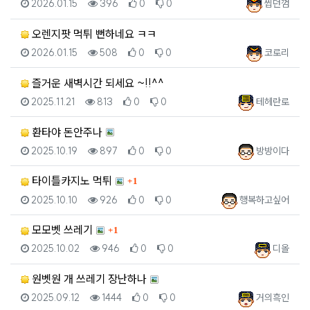
등록일
조회
추천
비추천
등록자
2026.01.15
396
0
0
씹던껌
오렌지팟 먹튀 뻔하네요 ㅋㅋ
등록일
조회
추천
비추천
등록자
2026.01.15
508
0
0
코로리
즐거운 새벽시간 되세요 ~!!^^
등록일
조회
추천
비추천
등록자
2025.11.21
813
0
0
테헤란로
환타야 돈안주나
등록일
조회
추천
비추천
등록자
2025.10.19
897
0
0
방방이다
댓글
타이틀카지노 먹튀
1
등록일
조회
추천
비추천
등록자
2025.10.10
926
0
0
행복하고싶어
댓글
모모벳 쓰레기
1
등록일
조회
추천
비추천
등록자
2025.10.02
946
0
0
디올
원벳원 개 쓰레기 장난하나
등록일
조회
추천
비추천
등록자
2025.09.12
1444
0
0
거의흑인