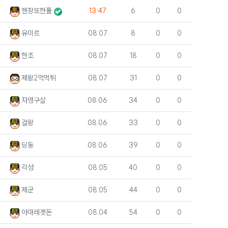
등록자
등록일
조회
추천
비추천
젠장또한폴
13:47
6
0
0
등록자
등록일
조회
추천
비추천
유미르
08.07
8
0
0
등록자
등록일
조회
추천
비추천
한조
08.07
18
0
0
등록자
등록일
조회
추천
비추천
제왕2억먹튀
08.07
31
0
0
등록자
등록일
조회
추천
비추천
자영구살
08.06
34
0
0
등록자
등록일
조회
추천
비추천
걸왕
08.06
33
0
0
등록자
등록일
조회
추천
비추천
딩동
08.06
39
0
0
등록자
등록일
조회
추천
비추천
각성
08.05
40
0
0
등록자
등록일
조회
추천
비추천
제군
08.05
44
0
0
등록자
등록일
조회
추천
비추천
아마레겟돈
08.04
54
0
0