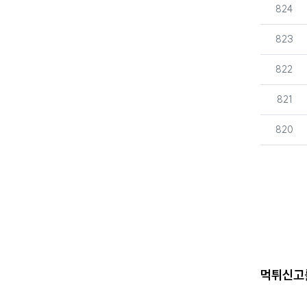
번호
824
번호
823
번호
822
번호
821
번호
820
먹튀신고