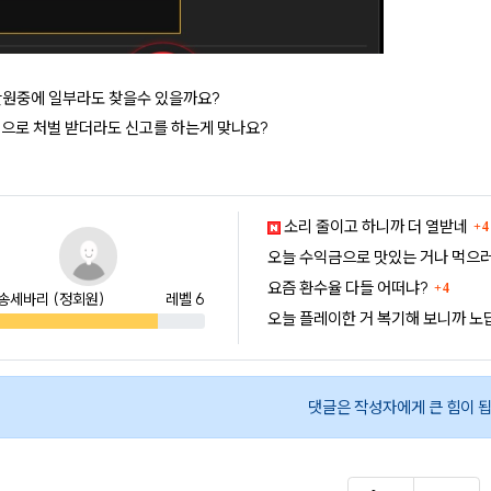
만원중에 일부라도 찾을수 있을까요?
으로 처벌 받더라도 신고를 하는게 맞나요?
소리 줄이고 하니까 더 열받네
4
오늘 수익금으로 맛있는 거나 먹으러
댓글
요즘 환수율 다들 어떠냐?
4
송세바리
(정회원)
레벨 6
오늘 플레이한 거 복기해 보니까 
댓글은 작성자에게 큰 힘이 