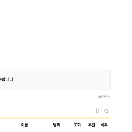
천
능합니다.
목록
게시물 정렬
게시판 검색
이름
날짜
조회
추천
비추