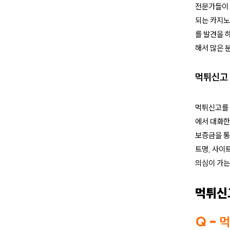
전문가들이 
되는 카지노
를 발견을 
해서 많은 
먹튀신고 
먹튀신고를 
에서 대화한
보증금을 통
트명, 사이
의심이 가는
먹튀신
Q -
먹