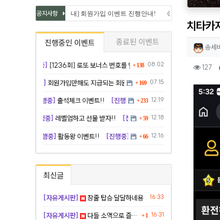
공지사항
[안내] 회원가입 이벤트 진행안내!
[안내] 아리아카
치타카지
종료된 이벤트
진행중인 이벤트
작성자
송세
댓글
컨텐츠
등록일
08.02
[진행중]
[1236회] 로또 보너스 번호를 맞춰라!!
[진행중]
[1236회] 로또 보너
138
조
127
댓글
등록일
07.15
[진행중]
회원가입만해도 지급되는 회원가입이벤트!
[진행중]
회원가입만해도 지
169
본문
댓글
등록일
12.19
트!!
[진행중]
출석체크 이벤트!!
[진행중]
출석체크 이벤트!!
[진행중]
출석체
233
댓글
등록일
12.18
자!!
[진행중]
레벨업하고 선물 받자!!
[진행중]
레벨업하고 선물 받자!!
[진행
59
댓글
등록일
12.16
벤트!!
[진행중]
활동왕 이벤트!!
[진행중]
활동왕 이벤트!!
[진행중]
활동왕 이
66
최신글
등록일
16:33
[자유게시판]
장줄 탑승 달달하네용
댓글
등록일
16:31
[자유게시판]
다들 소액으로 즐기면서 해라
1