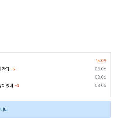
댓글
등록일
15:09
댓글
등록일
 간다
08.06
5
등록일
08.06
댓글
등록일
노답이었네
08.06
3
됩니다