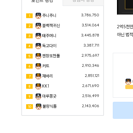
포인트 랭킹
주니주니
3,786,750
1
블랙잭귀신
3,514,064
2
2억5천
아닌 법적
태주머니
3,445,878
3
독고다이
3,387,711
4
젠장또한폴
2,975,697
5
커트
2,910,346
6
재바리
2,851,121
7
KK1
2,671,690
8
80%
마루쫑긋
2,516,499
9
불량식품
2,143,406
10