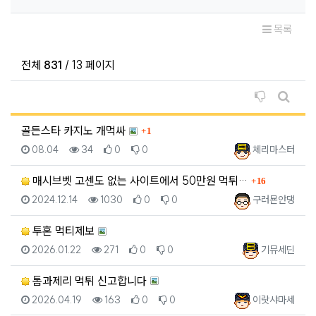
목록
전체
831
/ 13 페이지
비추천순 
게시판 
댓글
골든스타 카지노 개먹싸
1
등록일
조회
추천
비추천
등록자
08.04
34
0
0
체리마스터
댓글
매시브벳 고센도 없는 사이트에서 50만원 먹튀…
16
등록일
조회
추천
비추천
등록자
2024.12.14
1030
0
0
구러묜안댕
투혼 먹티제보
등록일
조회
추천
비추천
등록자
2026.01.22
271
0
0
기뮤세딘
톰과제리 먹튀 신고합니다
등록일
조회
추천
비추천
등록자
2026.04.19
163
0
0
이랏샤마세