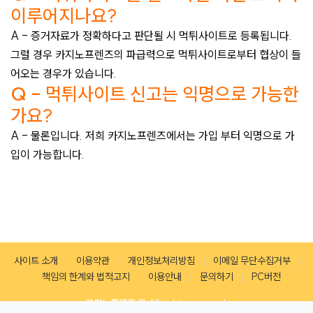
이루어지나요?
A -
증거자료가 정확하다고 판단될 시 먹튀사이트로 등록됩니다.
그럴 경우 카지노프렌즈의 파급력으로 먹튀사이트로부터 협상이 들
어오는 경우가 있습니다.
Q -
먹튀사이트 신고는 익명으로 가능한
가요?
A -
물론입니다. 저희 카지노프렌즈에서는 가입 부터 익명으로 가
입이 가능합니다.
사이트 소개
이용약관
개인정보처리방침
이메일 무단수집거부
책임의 한계와 법적고지
이용안내
문의하기
PC버전
카지노프렌즈
All rights reserved.