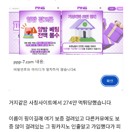
본문
거지같은 사칭사이트에서 274만 먹튀당했습니다.
이름이 핑이길래 여기 보증 걸려있고 다른커뮤에도 보
증 많이 걸려있는 그 핑카지노 인줄알고 가입했다가 피