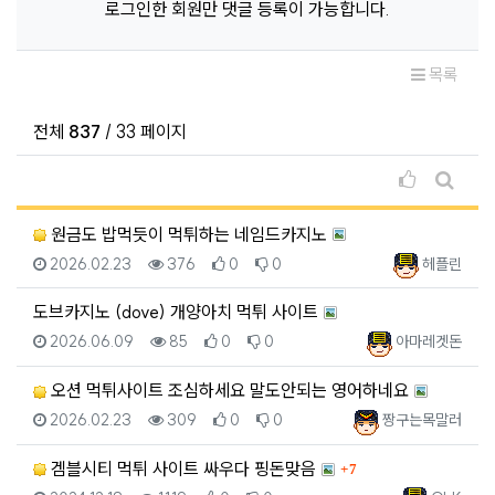
로그인한 회원만 댓글 등록이 가능합니다.
목록
전체
837
/ 33 페이지
추천순 정렬
게시판 
원금도 밥먹듯이 먹튀하는 네임드카지노
등록일
조회
추천
비추천
등록자
2026.02.23
376
0
0
헤플린
도브카지노 (dove) 개양아치 먹튀 사이트
등록일
조회
추천
비추천
등록자
2026.06.09
85
0
0
아마레겟돈
오션 먹튀사이트 조심하세요 말도안되는 영어하네요
등록일
조회
추천
비추천
등록자
2026.02.23
309
0
0
짱구는목말러
댓글
겜블시티 먹튀 사이트 싸우다 핑돈맞음
7