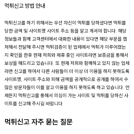
먹튀신고 방법 안내
먹튀신고를 하기 위해서는 우선 자신이 먹튀를 당하셨다면 먹튀를
당한 금액 및 사이트명 사이트 주소 등을 알고 계셔야 합니다. 해당
정보들과 함께 고객센터에서 대화한 내용이 있다면 해당 부분을 캡
처해서 전달해 주시면 먹튀검증이 된 업체에서 먹튀가 이루어졌는
지 확인을 한후 현재 저희와 제휴 중인 사이트라면 보증금을 통해서
보상을 해드리고 있습니다. 또 현재 저희와 함께하고 있지 않는 업체
라면 신고를 하여서 다른 사람들이 더 이상 더 이용을 하지 못하도록
사이트명, 사이트 주소와 피해 금액을 공개적으로 공개를 하여서 수
많은 방문자들이 이를 알고 이용을 하지 못하도록 하고 있습니다. 언
제든지 먹튀신고를 통해서 의심이 가는 사이트 및 먹튀를 당하신 사
이트를 신고해 주시길 바랍니다.
먹튀신고 자주 묻는 질문