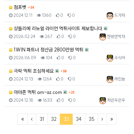
댓글
점프벳
14
등록일
조회
추천
비추천
등록자
2024.12.11
1360
0
0
드가자
샹들리에 리뉴얼 라이언 먹튀사이트 제보합니다
등록일
조회
추천
비추천
등록자
2026.02.24
267
0
0
한방만먹자
1WIN 파트너 정산금 2800만원 먹튀
등록일
조회
추천
비추천
등록자
2026.06.09
104
0
0
수식어
댓글
극락 먹튀 조심하세요
16
등록일
조회
추천
비추천
등록자
2024.12.13
1264
0
0
까진놈
댓글
아마존 먹튀 am-az.com
21
등록일
조회
추천
비추천
등록자
2024.12.18
1633
0
0
차은우은우
(first)
(previous)
(current)
(next)
(last)
31
32
33
34
35