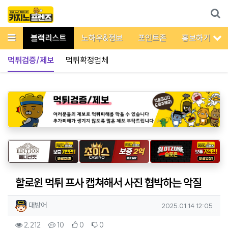
메뉴
뮤니티
블랙리스트
노하우&정보
포인트존
홍보하기
서
먹튀검증/제보
먹튀확정업체
할로윈 먹튀 프사 캡쳐해서 사진 협박하는 악질
작성자 정보
작성
작성일
대방어
2025.01.14 12:05
컨텐츠 정보
조회
댓글
추천
비추천
2,212
10
0
0