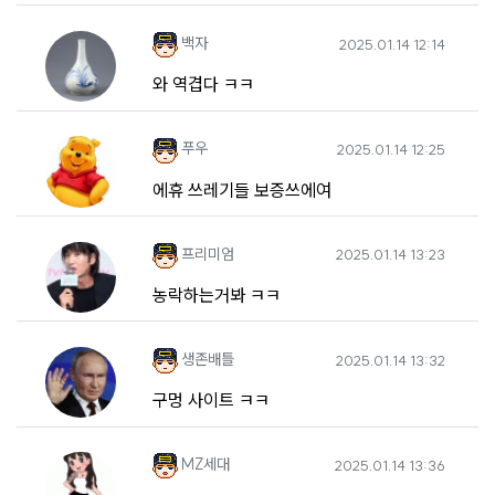
백자님의 댓글
작성일
백자
2025.01.14 12:14
와 역겹다 ㅋㅋ
푸우님의 댓글
작성일
푸우
2025.01.14 12:25
에휴 쓰레기들 보증쓰에여
프리미엄님의 댓글
작성일
프리미엄
2025.01.14 13:23
농락하는거봐 ㅋㅋ
생존배틀님의 댓글
작성일
생존배틀
2025.01.14 13:32
구멍 사이트 ㅋㅋ
MZ세대님의 댓글
작성일
MZ세대
2025.01.14 13:36