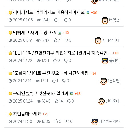
댓글
라바카지노. 먹튀카지노 이용하지마세요
13
등록일
조회
추천
비추천
등록자
2025.01.05
1841
1
0
버억뇸
댓글
먹튀제보 사이트 명: G9
12
등록일
조회
추천
비추천
등록자
2025.01.19
1747
7
0
지나갑니다
댓글
1BET1 1억7천환전거부 회원계좌로 1원입금 지속적인…
18
등록일
조회
추천
비추천
등록자
2024.12.22
1721
0
0
돌멩이
댓글
"도화지" 사이트 본전 찾으니까 차단해버림
14
등록일
조회
추천
비추천
등록자
2024.12.14
1721
1
0
1분라면
댓글
온라인슬롯 ./ 멋진곳.kr 입먹싸
18
등록일
조회
추천
비추천
등록자
2025.01.24
1643
14
0
날이춥다
댓글
확인좀해주세요
2
등록일
조회
추천
비추천
등록자
2024.11.30
1635
0
0
너넙치된거야