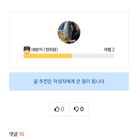
대방어
(정회원)
레벨 2
53%
글 추천은 작성자에게 큰 힘이 됩니다
0
0
추천
비추천
관련자료
댓글
10