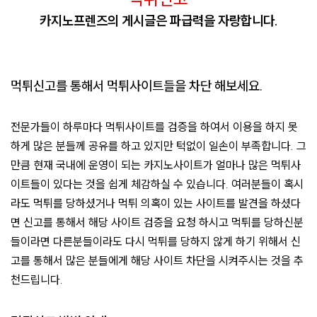
카지노프렌즈의 게시글은 파급력을 자랑합니다.
먹튀신고를 통해서 먹튀사이트들을 차단 해보세요.
전문가들이 하루마다 먹튀사이트를 검증을 하여서 이용을 하지 못
하게 많은 분들께 공유를 하고 있지만 턱없이 일손이 부족합니다. 그
만큼 현재 국내에 운영이 되는 카지노사이트가 얼마나 많은 먹튀사
이트들이 있다는 것을 쉽게 체감하실 수 있습니다. 여러분들이 혹시
라도 먹튀를 당하셨거나 먹튀 의혹이 있는 사이트를 발견을 하셨다
면 신고를 통해서 해당 사이트 검증을 요청 하시고 먹튀를 당하신분
들이라면 다른분들이라도 다시 먹튀를 당하지 않게 하기 위해서 신
고를 통해서 많은 분들에게 해당 사이트 차단을 시켜주시는 것을 추
천드립니다.