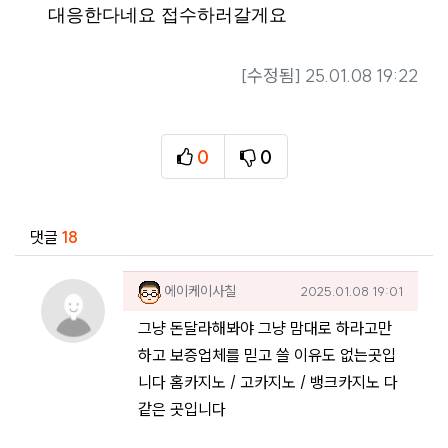
대응한다네요 접수하러갈게요
[수정됨] 25.01.08 19:22
0
0
추천
비추천
관련자료
댓글
18
에이케이사칠님의 댓글
작성일
에이케이사칠
2025.01.08 19:01
그냥 돈달라해봐야 그냥 맘대로 하라고만
하고 보증업체를 믿고 쓸 이유도 없는곳입
니다 홈카지노 / 고카지노 / 뱅크카지노 다
같은 곳입니다