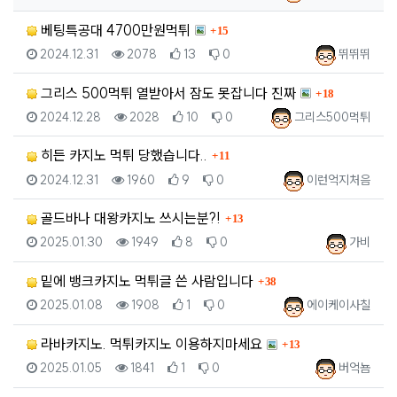
댓글
베팅특공대 4700만원먹튀
15
등록일
조회
추천
비추천
등록자
2024.12.31
2078
13
0
뛰뛰뛰
댓글
그리스 500먹튀 열받아서 잠도 못잡니다 진짜
18
등록일
조회
추천
비추천
등록자
2024.12.28
2028
10
0
그리스500먹튀
댓글
히든 카지노 먹튀 당했습니다..
11
등록일
조회
추천
비추천
등록자
2024.12.31
1960
9
0
이런억지처음
댓글
골드바나 대왕카지노 쓰시는분?!
13
등록일
조회
추천
비추천
등록자
2025.01.30
1949
8
0
가비
댓글
밑에 뱅크카지노 먹튀글 쓴 사람입니다
38
등록일
조회
추천
비추천
등록자
2025.01.08
1908
1
0
에이케이사칠
댓글
라바카지노. 먹튀카지노 이용하지마세요
13
등록일
조회
추천
비추천
등록자
2025.01.05
1841
1
0
버억뇸