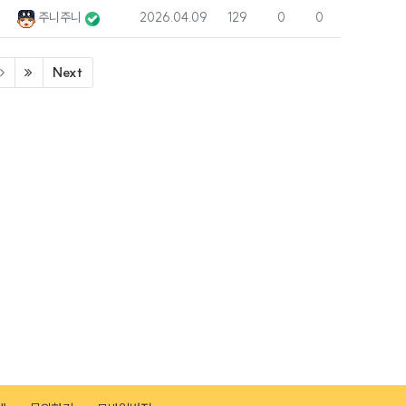
등록자
등록일
조회
추천
비추천
주니주니
2026.04.09
129
0
0
(last)
Next