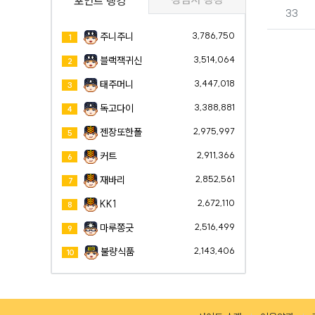
포인트 랭킹
번호
33
주니주니
3,786,750
1
블랙잭귀신
3,514,064
2
태주머니
3,447,018
3
독고다이
3,388,881
4
젠장또한폴
2,975,997
5
커트
2,911,366
6
재바리
2,852,561
7
KK1
2,672,110
8
마루쫑긋
2,516,499
9
불량식품
2,143,406
10