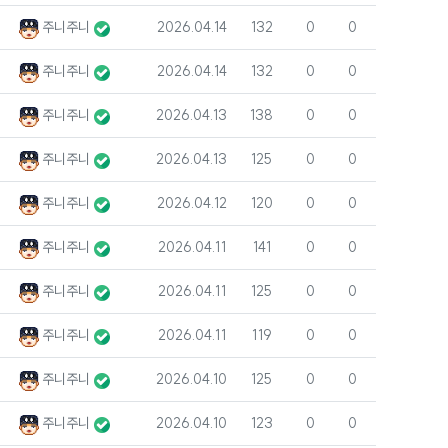
등록자
등록일
조회
추천
비추천
주니주니
2026.04.14
132
0
0
등록자
등록일
조회
추천
비추천
주니주니
2026.04.14
132
0
0
등록자
등록일
조회
추천
비추천
주니주니
2026.04.13
138
0
0
등록자
등록일
조회
추천
비추천
주니주니
2026.04.13
125
0
0
등록자
등록일
조회
추천
비추천
주니주니
2026.04.12
120
0
0
등록자
등록일
조회
추천
비추천
주니주니
2026.04.11
141
0
0
등록자
등록일
조회
추천
비추천
주니주니
2026.04.11
125
0
0
등록자
등록일
조회
추천
비추천
주니주니
2026.04.11
119
0
0
등록자
등록일
조회
추천
비추천
주니주니
2026.04.10
125
0
0
등록자
등록일
조회
추천
비추천
주니주니
2026.04.10
123
0
0