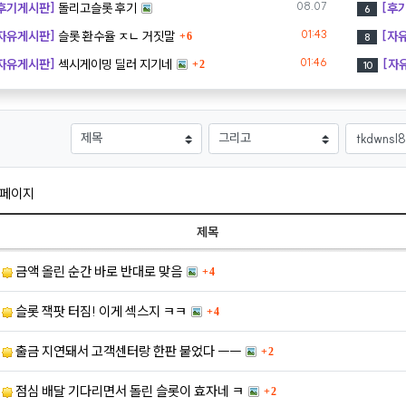
등록일
08.07
후기게시판]
돌리고슬롯 후기
[후
6
카지노 > 명성카지노 로 리뉴얼 됩니다.
[안내] 게임방카지노 → 에디션 
댓글
등록일
01:43
자유게시판]
슬롯 환수율 ㅈㄴ 거짓말
[자
6
8
댓글
등록일
01:46
자유게시판]
섹시게이밍 딜러 지기네
[자
2
10
또 보너스 번호를 맞춰라!!
[진행중]
[1236회] 로또 보너스 번호를 맞춰라!!
검색대상
검색어
도 지급되는 회원가입이벤트!
[진행중]
회원가입만해도 지급되는 회원가입이벤트
석체크 이벤트!!
1 페이지
진행중]
레벨업하고 선물 받자!!
제목
 이벤트!!
댓글
금액 올린 순간 바로 반대로 맞음
4
댓글
슬롯 잭팟 터짐! 이게 섹스지 ㅋㅋ
4
댓글
출금 지연돼서 고객센터랑 한판 붙었다 ㅡㅡ
2
댓글
점심 배달 기다리면서 돌린 슬롯이 효자네 ㅋ
2