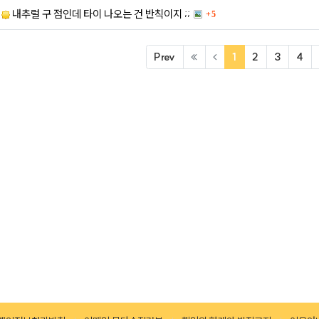
댓글
내추럴 구 점인데 타이 나오는 건 반칙이지 ;;
5
(current)
Prev
1
2
3
4