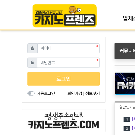
업체
메인 메뉴
필수
아이디
커뮤니
필수
비밀번호
로그인
자동로그인
회원가입
정보찾기
일간인기
[
1
[
3