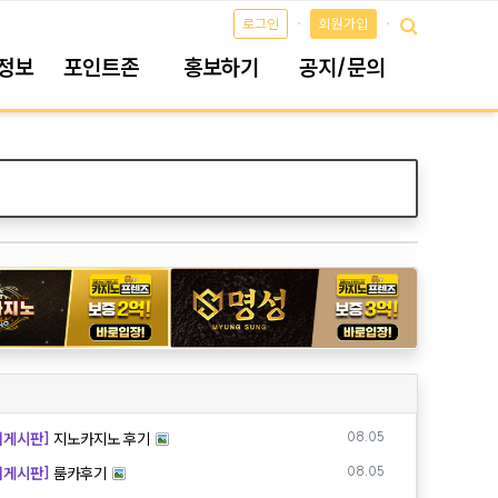
로그인
회원가입
정보
포인트존
홍보하기
공지/문의
등록일
08.05
기게시판]
지노카지노 후기
등록일
08.05
기게시판]
룸카후기