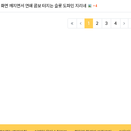
댓글
화면 깨지면서 연쇄 콤보 터지는 슬롯 도파민 지리네
4
(current)
1
2
3
4