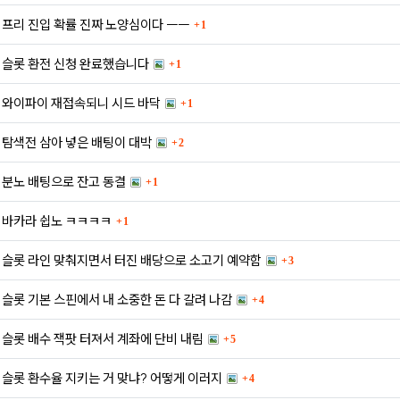
댓글
프리 진입 확률 진짜 노양심이다 ㅡㅡ
1
댓글
슬롯 환전 신청 완료했습니다
1
댓글
와이파이 재접속되니 시드 바닥
1
댓글
탐색전 삼아 넣은 배팅이 대박
2
댓글
분노 배팅으로 잔고 동결
1
댓글
바카라 쉽노 ㅋㅋㅋㅋ
1
댓글
슬롯 라인 맞춰지면서 터진 배당으로 소고기 예약함
3
댓글
슬롯 기본 스핀에서 내 소중한 돈 다 갈려 나감
4
댓글
슬롯 배수 잭팟 터져서 계좌에 단비 내림
5
댓글
슬롯 환수율 지키는 거 맞냐? 어떻게 이러지
4