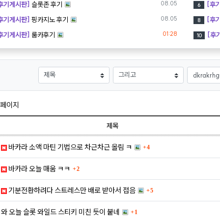
등록일
08.05
후기게시판]
슬롯존 후기
[후
6
카지노 > 명성카지노 로 리뉴얼 됩니다.
[안내] 게임방카지노 → 에디션 
등록일
08.05
후기게시판]
핑카지노 후기
[후
8
등록일
01:28
후기게시판]
룸카후기
[후
10
로또 보너스 번호를 맞춰라!!
[진행중]
[1236회] 로또 보너스 번호를 맞춰라!!
검색대상
검색어
해도 지급되는 회원가입이벤트!
[진행중]
회원가입만해도 지급되는 회원가입이벤
출석체크 이벤트!!
1 페이지
[진행중]
레벨업하고 선물 받자!!
제목
 이벤트!!
댓글
바카라 소액 마틴 기법으로 차근차근 올림 ㅋ
4
댓글
바카라 오늘 매움 ㅋㅋ
2
댓글
기분전환하려다 스트레스만 배로 받아서 접음
5
댓글
와 오늘 슬롯 와일드 스티키 미친 듯이 붙네
1