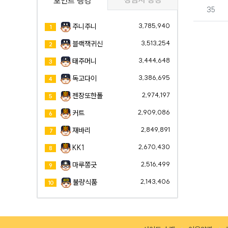
포인트 랭킹
번호
35
주니주니
3,785,940
1
블랙잭귀신
3,513,254
2
태주머니
3,444,648
3
독고다이
3,386,695
4
젠장또한폴
2,974,197
5
커트
2,909,086
6
재바리
2,849,891
7
KK1
2,670,430
8
마루쫑긋
2,516,499
9
불량식품
2,143,406
10