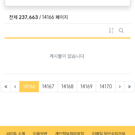
전체
237,663
/ 14166 페이지
게시물 정렬
게시판 
게시물이 없습니다.
(first)
(previous)
(current)
(next)
(l
14166
14167
14168
14169
14170
사이트 소개
이용약관
개인정보처리방침
이메일 무단수집거부