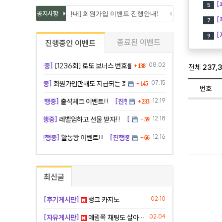
[
5
공지사항
[안내] 회원가입 이벤트 진행안내!
[안내] 아리아
[
7
[
9
종료된 이벤트
진행중인 이벤트
댓글
등록일
08.02
라!!
[진행중]
[1236회] 로또 보너스 번호를 맞춰라!!
[진행중]
[1236회] 로또
138
전체
237,
댓글
등록일
07.15
트!
[진행중]
회원가입만해도 지급되는 회원가입이벤트!
[진행중]
회원가입만해
145
번호
댓글
등록일
12.19
이벤트!!
[진행중]
출석체크 이벤트!!
[진행중]
출석체크 이벤트!!
[진행중]
출
233
댓글
등록일
12.18
 받자!!
[진행중]
레벨업하고 선물 받자!!
[진행중]
레벨업하고 선물 받자!!
[
59
댓글
등록일
12.16
이벤트!!
[진행중]
활동왕 이벤트!!
[진행중]
활동왕 이벤트!!
[진행중]
활동왕 
66
최신글
등록일
02:10
[후기게시판]
뱅크 카지노
등록일
02:04
[자유게시판]
예림쪽 채팅도 살아있네