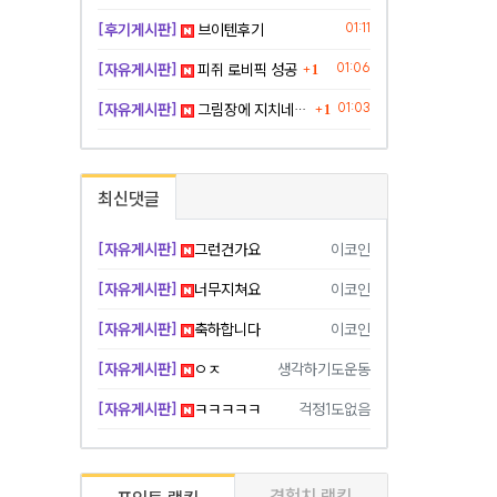
등록일
01:11
[후기게시판]
브이텐후기
댓글
등록일
01:06
[자유게시판]
피쥐 로비픽 성공
1
댓글
등록일
01:03
[자유게시판]
그림장에 지치네요 하아 ㅠㅠ
1
최신댓글
등록자
[자유게시판]
그런건가요
이코인
등록자
[자유게시판]
너무지쳐요
이코인
등록자
[자유게시판]
축하합니다
이코인
등록자
[자유게시판]
ㅇㅈ
생각하기도운동
등록자
[자유게시판]
ㅋㅋㅋㅋㅋ
걱정1도없음
경험치 랭킹