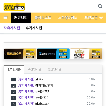
메뉴
이벤트
커뮤니티
블랙리스트
노하우&정보
포인트존
서
자유게시판
후기게시판
주간인기글
월간인기글
일간인기글
등록일
[후기게시판]
고 후기
08.06
1
등록일
[후기게시판]
핑카지노 후기
08.06
2
등록일
[후기게시판]
뉴헤븐 후기
08.06
3
등록일
[후기게시판]
뉴헤븐후기
08.06
4
등록일
[후기게시판]
비제휴 후기
08.06
5